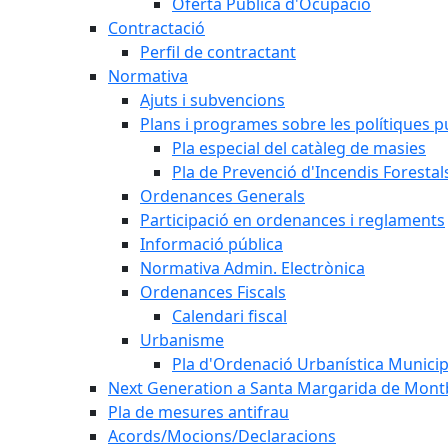
Oferta Pública d'Ocupació
Contractació
Perfil de contractant
Normativa
Ajuts i subvencions
Plans i programes sobre les polítiques p
Pla especial del catàleg de masies
Pla de Prevenció d'Incendis Forestal
Ordenances Generals
Participació en ordenances i reglaments
Informació pública
Normativa Admin. Electrònica
Ordenances Fiscals
Calendari fiscal
Urbanisme
Pla d'Ordenació Urbanística Munici
Next Generation a Santa Margarida de Mont
Pla de mesures antifrau
Acords/Mocions/Declaracions