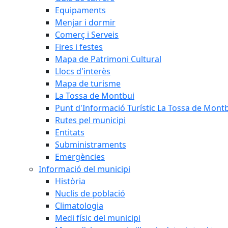
Equipaments
Menjar i dormir
Comerç i Serveis
Fires i festes
Mapa de Patrimoni Cultural
Llocs d'interès
Mapa de turisme
La Tossa de Montbui
Punt d'Informació Turístic La Tossa de Mont
Rutes pel municipi
Entitats
Subministraments
Emergències
Informació del municipi
Història
Nuclis de població
Climatologia
Medi físic del municipi