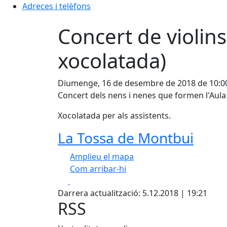
Adreces i telèfons
Concert de violin
xocolatada)
Diumenge, 16 de desembre de 2018 de 10:0
Concert dels nens i nenes que formen l'Aula
Xocolatada per als assistents.
La Tossa de Montbui
Amplieu el mapa
Com arribar-hi
Facebook
X
+
Darrera actualització: 5.12.2018 | 19:21
−
RSS