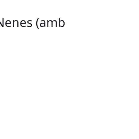
 Nenes (amb
Leaflet
| ©
OpenStreetMap
contributors