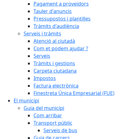
Pagament a proveïdors
Tauler d'anuncis
Pressupostos i plantilles
Tràmits d'audiència
Serveis i tràmits
Atenció al ciutadà
Com et podem ajudar ?
Serveis
Tràmits i gestions
Carpeta ciutadana
Impostos
Factura electrònica
Finestreta Única Empresarial (FUE)
El municipi
Guia del municipi
Com arribar
Transport públic
Serveis de bus
Guia de carrers