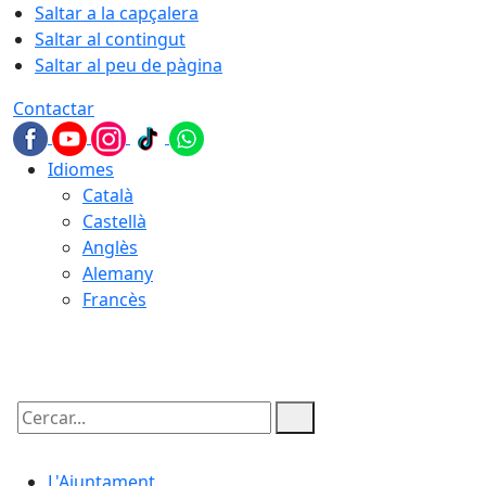
Saltar a la capçalera
Saltar al contingut
Saltar al peu de pàgina
Contactar
Idiomes
Català
Castellà
Anglès
Alemany
Francès
09.08.2026 | 05:43
Cercar:
L'Ajuntament