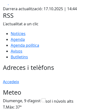
Facebook
X
Darrera actualització: 17.10.2025 | 14:44
RSS
L'actualitat a un clic
Notícies
Agenda
Agenda política
Avisos
Butlletins
Adreces i telèfons
Accedeix
Meteo
Diumenge, 9 d’agost
D
T.Màx: 37°
T