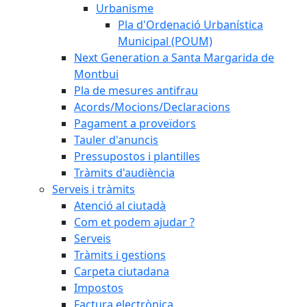
Urbanisme
Pla d'Ordenació Urbanística
Municipal (POUM)
Next Generation a Santa Margarida de
Montbui
Pla de mesures antifrau
Acords/Mocions/Declaracions
Pagament a proveïdors
Tauler d'anuncis
Pressupostos i plantilles
Tràmits d'audiència
Serveis i tràmits
Atenció al ciutadà
Com et podem ajudar ?
Serveis
Tràmits i gestions
Carpeta ciutadana
Impostos
Factura electrònica