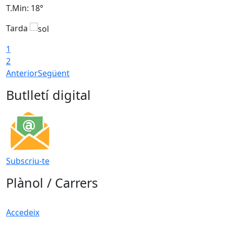
T.Min: 18°
T
Tarda
T
1
2
Anterior
Següent
Butlletí digital
Subscriu-te
Plànol / Carrers
Accedeix