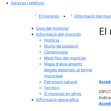
Adreces i telèfons
El municipi
Informació del mun
El
Guia del municipi
Informació del municipi
Història
Nuclis de població
Climatologia
Medi físic del municipi
Mapa d'abocaments
il·legals detectats al terme
municipal
Patrimoni natural
Acced
Territori
DIPUT
El municipi en xifres
Indica
Informació geogràfica
Acced