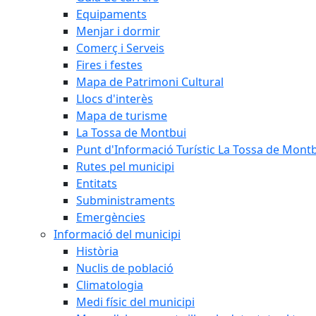
Equipaments
Menjar i dormir
Comerç i Serveis
Fires i festes
Mapa de Patrimoni Cultural
Llocs d'interès
Mapa de turisme
La Tossa de Montbui
Punt d'Informació Turístic La Tossa de Mont
Rutes pel municipi
Entitats
Subministraments
Emergències
Informació del municipi
Història
Nuclis de població
Climatologia
Medi físic del municipi