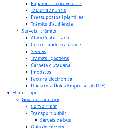
Pagament a proveïdors
Tauler d'anuncis
Pressupostos i plantilles
Tràmits d'audiència
Serveis i tràmits
Atenció al ciutadà
Com et podem ajudar ?
Serveis
Tràmits i gestions
Carpeta ciutadana
Impostos
Factura electrònica
Finestreta Única Empresarial (FUE)
El municipi
Guia del municipi
Com arribar
Transport públic
Serveis de bus
Guia de carrers