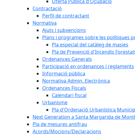
Oferta Pública d'Ocupació
Contractació
Perfil de contractant
Normativa
Ajuts i subvencions
Plans i programes sobre les polítiques p
Pla especial del catàleg de masies
Pla de Prevenció d'Incendis Forestal
Ordenances Generals
Participació en ordenances i reglaments
Informació pública
Normativa Admin. Electrònica
Ordenances Fiscals
Calendari fiscal
Urbanisme
Pla d'Ordenació Urbanística Munici
Next Generation a Santa Margarida de Mont
Pla de mesures antifrau
Acords/Mocions/Declaracions