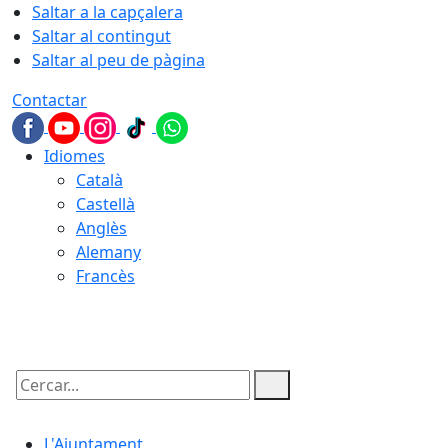
Saltar a la capçalera
Saltar al contingut
Saltar al peu de pàgina
Contactar
Idiomes
Català
Castellà
Anglès
Alemany
Francès
09.08.2026 | 06:05
Cercar:
L'Ajuntament