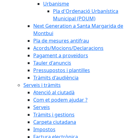
Urbanisme
Pla d'Ordenació Urbanística
Municipal (POUM)
Next Generation a Santa Margarida de
Montbui
Pla de mesures antifrau
Acords/Mocions/Declaracions
Pagament a proveïdors
Tauler d'anuncis
Pressupostos i plantilles
Tràmits d'audiència
Serveis i tràmits
Atenció al ciutadà
Com et podem ajudar ?
Serveis
Tràmits i gestions
Carpeta ciutadana
Impostos
Factura electrònica