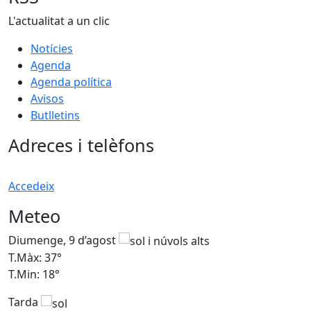
L'actualitat a un clic
Notícies
Agenda
Agenda política
Avisos
Butlletins
Adreces i telèfons
Accedeix
Meteo
Diumenge, 9 d’agost
D
T.Màx: 37°
T
T.Min: 18°
T
Tarda
T