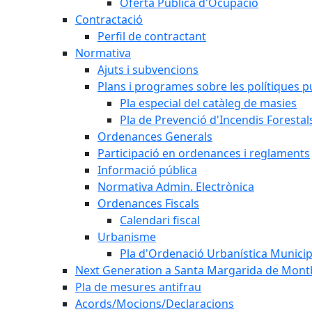
Oferta Pública d'Ocupació
Contractació
Perfil de contractant
Normativa
Ajuts i subvencions
Plans i programes sobre les polítiques p
Pla especial del catàleg de masies
Pla de Prevenció d'Incendis Forestal
Ordenances Generals
Participació en ordenances i reglaments
Informació pública
Normativa Admin. Electrònica
Ordenances Fiscals
Calendari fiscal
Urbanisme
Pla d'Ordenació Urbanística Munici
Next Generation a Santa Margarida de Mont
Pla de mesures antifrau
Acords/Mocions/Declaracions