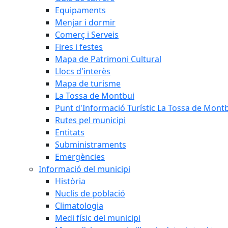
Equipaments
Menjar i dormir
Comerç i Serveis
Fires i festes
Mapa de Patrimoni Cultural
Llocs d'interès
Mapa de turisme
La Tossa de Montbui
Punt d'Informació Turístic La Tossa de Mont
Rutes pel municipi
Entitats
Subministraments
Emergències
Informació del municipi
Història
Nuclis de població
Climatologia
Medi físic del municipi