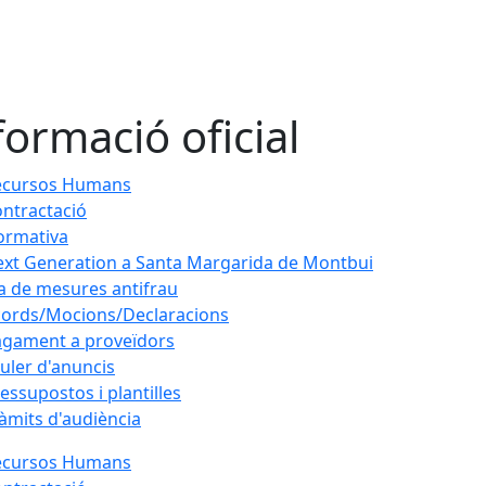
formació oficial
ecursos Humans
ntractació
ormativa
xt Generation a Santa Margarida de Montbui
a de mesures antifrau
ords/Mocions/Declaracions
gament a proveïdors
uler d'anuncis
essupostos i plantilles
àmits d'audiència
ecursos Humans