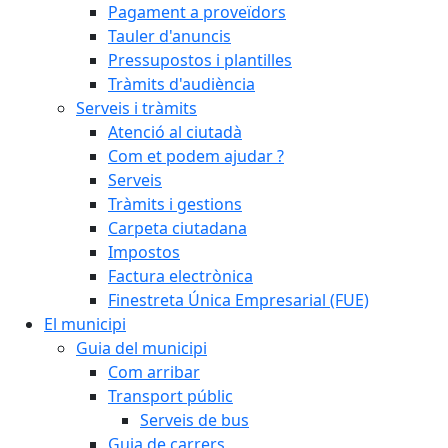
Pagament a proveïdors
Tauler d'anuncis
Pressupostos i plantilles
Tràmits d'audiència
Serveis i tràmits
Atenció al ciutadà
Com et podem ajudar ?
Serveis
Tràmits i gestions
Carpeta ciutadana
Impostos
Factura electrònica
Finestreta Única Empresarial (FUE)
El municipi
Guia del municipi
Com arribar
Transport públic
Serveis de bus
Guia de carrers