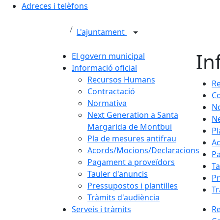
Adreces i telèfons
L'ajuntament
In
El govern municipal
Informació oficial
Recursos Humans
R
Contractació
Co
Normativa
N
Next Generation a Santa
Ne
Margarida de Montbui
Pl
Pla de mesures antifrau
Ac
Acords/Mocions/Declaracions
Pa
Pagament a proveïdors
Ta
Tauler d'anuncis
Pr
Pressupostos i plantilles
Tr
Tràmits d'audiència
Serveis i tràmits
R