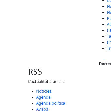
Co
N
Ne
Pl
Ac
Pa
Ta
Pr
Tr
Fa
Darrer
RSS
L'actualitat a un clic
Notícies
Agenda
Agenda política
Avisos