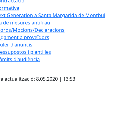
ntractació
ormativa
xt Generation a Santa Margarida de Montbui
a de mesures antifrau
ords/Mocions/Declaracions
gament a proveïdors
uler d'anuncis
essupostos i plantilles
àmits d'audiència
cebook
X
a actualització: 8.05.2020 | 13:53