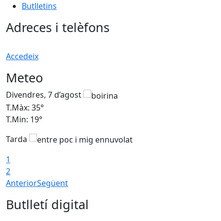
Butlletins
Adreces i telèfons
Accedeix
Meteo
Divendres, 7 d’agost
D
T.Màx: 35°
T
T.Min: 19°
T
Tarda
T
1
2
Anterior
Següent
Butlletí digital