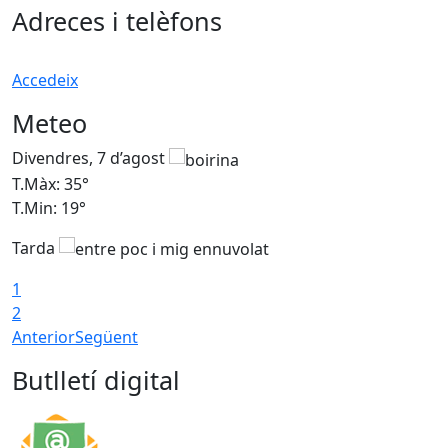
Adreces i telèfons
Accedeix
Meteo
Divendres, 7 d’agost
D
T.Màx: 35°
T
T.Min: 19°
T
Tarda
T
1
2
Anterior
Següent
Butlletí digital