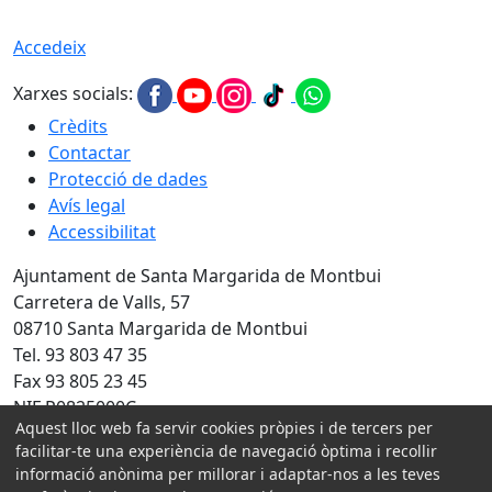
Accedeix
Xarxes socials:
Crèdits
Contactar
Protecció de dades
Avís legal
Accessibilitat
Ajuntament de Santa Margarida de Montbui
Carretera de Valls, 57
08710 Santa Margarida de Montbui
Tel. 93 803 47 35
Fax 93 805 23 45
NIF P0825000C
Aquest lloc web fa servir cookies pròpies i de tercers per
Amb la col·laboració de:
facilitar-te una experiència de navegació òptima i recollir
informació anònima per millorar i adaptar-nos a les teves