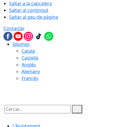
Saltar a la capçalera
Saltar al contingut
Saltar al peu de pàgina
Contactar
Idiomes
Català
Castellà
Anglès
Alemany
Francès
08.08.2026 | 03:07
Cercar:
L'Ajuntament