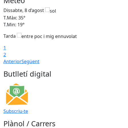
Meteo
Dissabte, 8 d’agost
D
T.Màx: 35°
T
T.Min: 19°
T
Tarda
1
2
Anterior
Següent
Butlletí digital
Subscriu-te
Plànol / Carrers