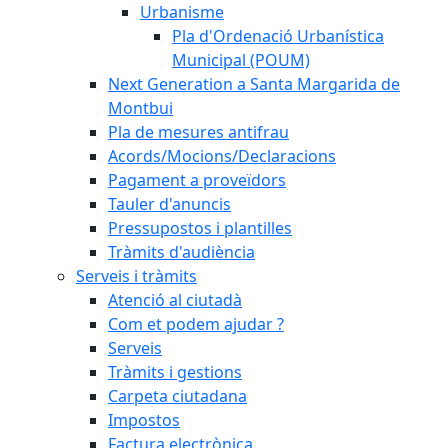
Urbanisme
Pla d'Ordenació Urbanística
Municipal (POUM)
Next Generation a Santa Margarida de
Montbui
Pla de mesures antifrau
Acords/Mocions/Declaracions
Pagament a proveïdors
Tauler d'anuncis
Pressupostos i plantilles
Tràmits d'audiència
Serveis i tràmits
Atenció al ciutadà
Com et podem ajudar ?
Serveis
Tràmits i gestions
Carpeta ciutadana
Impostos
Factura electrònica