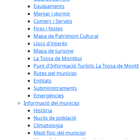
Equipaments
Menjar i dormir
Comerç i Serveis
Fires i festes
Mapa de Patrimoni Cultural
Llocs d'interès
Mapa de turisme
La Tossa de Montbui
Punt d'Informació Turístic La Tossa de Mont
Rutes pel municipi
Entitats
Subministraments
Emergències
Informació del municipi
Història
Nuclis de població
Climatologia
Medi físic del municipi