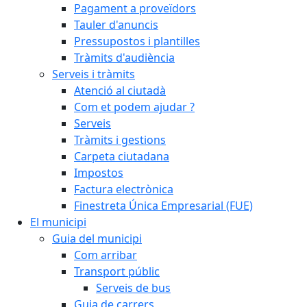
Pagament a proveïdors
Tauler d'anuncis
Pressupostos i plantilles
Tràmits d'audiència
Serveis i tràmits
Atenció al ciutadà
Com et podem ajudar ?
Serveis
Tràmits i gestions
Carpeta ciutadana
Impostos
Factura electrònica
Finestreta Única Empresarial (FUE)
El municipi
Guia del municipi
Com arribar
Transport públic
Serveis de bus
Guia de carrers