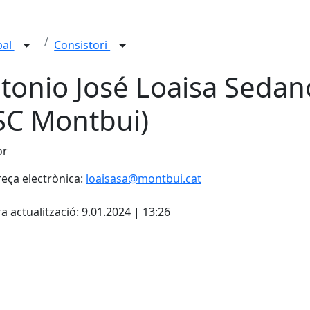
pal
Consistori
tonio José Loaisa Sedan
SC Montbui)
or
eça electrònica:
loaisasa@montbui.cat
cebook
X
a actualització: 9.01.2024 | 13:26