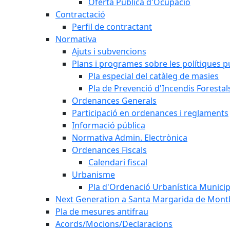
Oferta Pública d'Ocupació
Contractació
Perfil de contractant
Normativa
Ajuts i subvencions
Plans i programes sobre les polítiques p
Pla especial del catàleg de masies
Pla de Prevenció d'Incendis Forestal
Ordenances Generals
Participació en ordenances i reglaments
Informació pública
Normativa Admin. Electrònica
Ordenances Fiscals
Calendari fiscal
Urbanisme
Pla d'Ordenació Urbanística Munici
Next Generation a Santa Margarida de Mont
Pla de mesures antifrau
Acords/Mocions/Declaracions