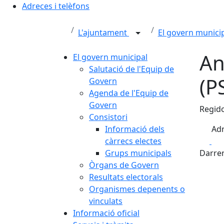
Adreces i telèfons
L'ajuntament
El govern munici
An
El govern municipal
Salutació de l'Equip de
(P
Govern
Agenda de l'Equip de
Govern
Regid
Consistori
Informació dels
Adr
Fa
càrrecs electes
Grups municipals
Darrer
Òrgans de Govern
Resultats electorals
Organismes depenents o
vinculats
Informació oficial