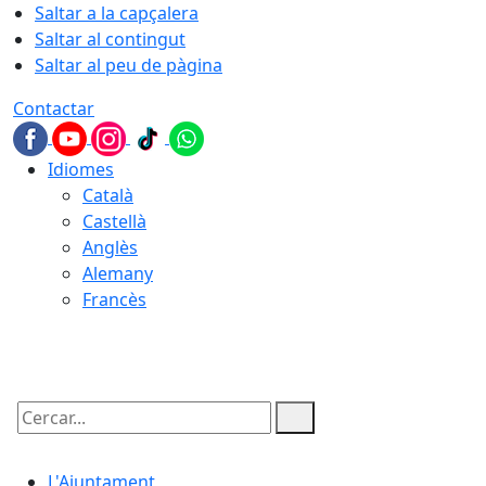
Saltar a la capçalera
Saltar al contingut
Saltar al peu de pàgina
Contactar
Idiomes
Català
Castellà
Anglès
Alemany
Francès
06.08.2026 | 22:39
Cercar:
L'Ajuntament