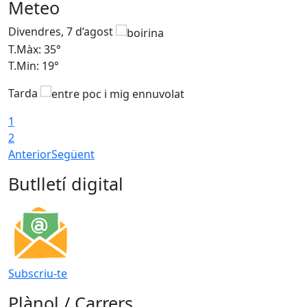
Meteo
Divendres, 7 d’agost
D
T.Màx: 35°
T
T.Min: 19°
T
Tarda
T
1
2
Anterior
Següent
Butlletí digital
Subscriu-te
Plànol / Carrers