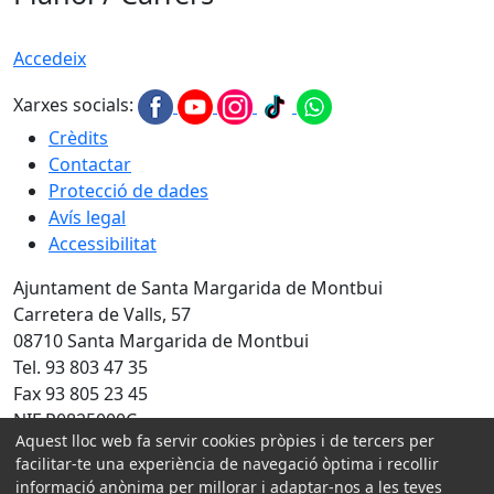
Accedeix
Xarxes socials:
Crèdits
Contactar
Protecció de dades
Avís legal
Accessibilitat
Ajuntament de Santa Margarida de Montbui
Carretera de Valls, 57
08710 Santa Margarida de Montbui
Tel. 93 803 47 35
Fax 93 805 23 45
NIF P0825000C
Aquest lloc web fa servir cookies pròpies i de tercers per
Amb la col·laboració de:
facilitar-te una experiència de navegació òptima i recollir
informació anònima per millorar i adaptar-nos a les teves