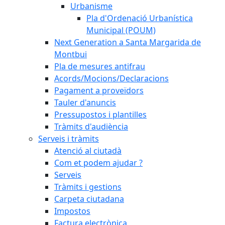
Urbanisme
Pla d'Ordenació Urbanística
Municipal (POUM)
Next Generation a Santa Margarida de
Montbui
Pla de mesures antifrau
Acords/Mocions/Declaracions
Pagament a proveïdors
Tauler d'anuncis
Pressupostos i plantilles
Tràmits d'audiència
Serveis i tràmits
Atenció al ciutadà
Com et podem ajudar ?
Serveis
Tràmits i gestions
Carpeta ciutadana
Impostos
Factura electrònica