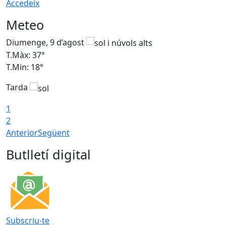
Accedeix
Meteo
Diumenge, 9 d’agost
D
T.Màx: 37°
T
T.Min: 18°
T
Tarda
T
1
2
Anterior
Següent
Butlletí digital
Subscriu-te