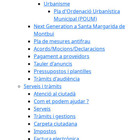
Urbanisme
Pla d'Ordenació Urbanística
Municipal (POUM)
Next Generation a Santa Margarida de
Montbui
Pla de mesures antifrau
Acords/Mocions/Declaracions
Pagament a proveïdors
Tauler d'anuncis
Pressupostos i plantilles
Tràmits d'audiència
Serveis i tràmits
Atenció al ciutadà
Com et podem ajudar ?
Serveis
Tràmits i gestions
Carpeta ciutadana
Impostos
Factura electrònica