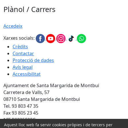
Plànol / Carrers
Accedeix
Xarxes socials:
Crèdits
Contactar
Protecció de dades
Avís legal
Accessibilitat
Ajuntament de Santa Margarida de Montbui
Carretera de Valls, 57
08710 Santa Margarida de Montbui
Tel. 93 803 47 35
Fax 93 805 23 45
NIF P0825000C
Aquest lloc web fa servir cookies pròpies i de tercers per