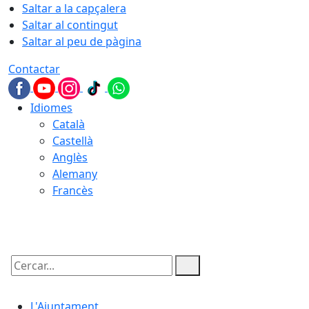
Saltar a la capçalera
Saltar al contingut
Saltar al peu de pàgina
Contactar
Idiomes
Català
Castellà
Anglès
Alemany
Francès
09.08.2026 | 08:17
Cercar:
L'Ajuntament