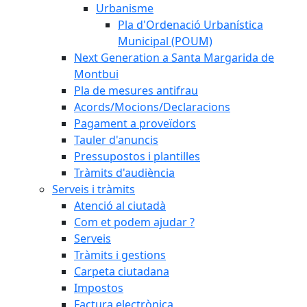
Urbanisme
Pla d'Ordenació Urbanística
Municipal (POUM)
Next Generation a Santa Margarida de
Montbui
Pla de mesures antifrau
Acords/Mocions/Declaracions
Pagament a proveïdors
Tauler d'anuncis
Pressupostos i plantilles
Tràmits d'audiència
Serveis i tràmits
Atenció al ciutadà
Com et podem ajudar ?
Serveis
Tràmits i gestions
Carpeta ciutadana
Impostos
Factura electrònica