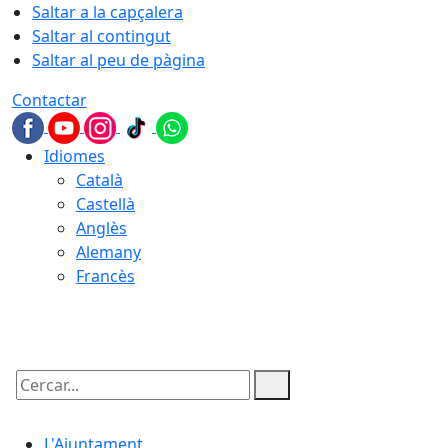
Saltar a la capçalera
Saltar al contingut
Saltar al peu de pàgina
Contactar
Idiomes
Català
Castellà
Anglès
Alemany
Francès
06.08.2026 | 22:59
Cercar:
L'Ajuntament