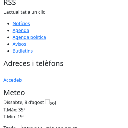
−
RSS
L'actualitat a un clic
Notícies
Agenda
Agenda política
Avisos
Butlletins
Adreces i telèfons
Accedeix
Meteo
Dissabte, 8 d’agost
D
T.Màx: 35°
T
T.Min: 19°
T
Tarda