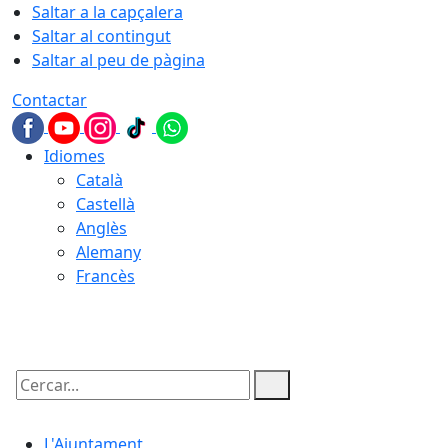
Saltar a la capçalera
Saltar al contingut
Saltar al peu de pàgina
Contactar
Idiomes
Català
Castellà
Anglès
Alemany
Francès
07.08.2026 | 22:12
Cercar:
L'Ajuntament