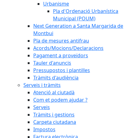
Urbanisme
Pla d'Ordenació Urbanística
Municipal (POUM)
Next Generation a Santa Margarida de
Montbui
Pla de mesures antifrau
Acords/Mocions/Declaracions
Pagament a proveïdors
Tauler d'anuncis
Pressupostos i plantilles
Tràmits d'audiència
Serveis i tràmits
Atenció al ciutadà
Com et podem ajudar ?
Serveis
Tràmits i gestions
Carpeta ciutadana
Impostos
Factura electrònica