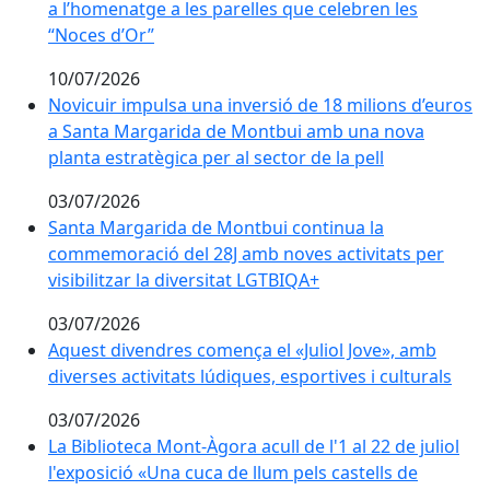
a l’homenatge a les parelles que celebren les
“Noces d’Or”
10/07/2026
Novicuir impulsa una inversió de 18 milions d’euros 
Novicuir impulsa una inversió de 18 milions d’euros
a Santa Margarida de Montbui amb una nova
planta estratègica per al sector de la pell
03/07/2026
Santa Margarida de Montbui continua la commemoració 
Santa Margarida de Montbui continua la
commemoració del 28J amb noves activitats per
visibilitzar la diversitat LGTBIQA+
03/07/2026
Aquest divendres comença el «Juliol Jove», amb diverses
Aquest divendres comença el «Juliol Jove», amb
diverses activitats lúdiques, esportives i culturals
03/07/2026
La Biblioteca Mont-Àgora acull de l'1 al 22 de juliol l'
La Biblioteca Mont-Àgora acull de l'1 al 22 de juliol
l'exposició «Una cuca de llum pels castells de