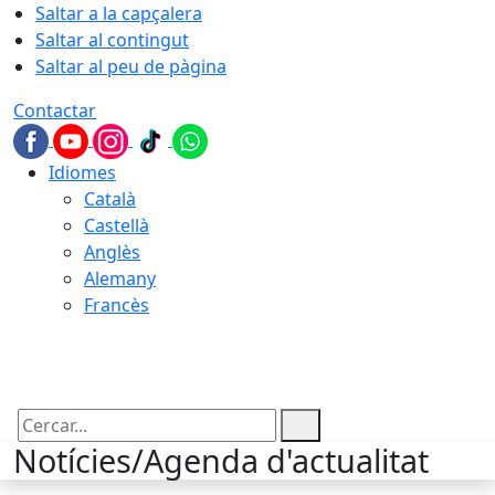
Saltar a la capçalera
Saltar al contingut
Saltar al peu de pàgina
Contactar
Idiomes
Català
Castellà
Anglès
Alemany
Francès
08.08.2026 | 00:59
Cercar:
Notícies/Agenda d'actualitat