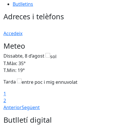
Butlletins
Adreces i telèfons
Accedeix
Meteo
Dissabte, 8 d’agost
D
T.Màx: 35°
T
T.Min: 19°
T
Tarda
1
2
Anterior
Següent
Butlletí digital