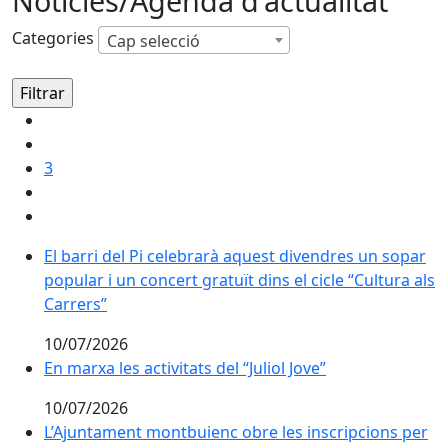
Notícies/Agenda d'actualitat
Categories
Cap selecció
3
El barri del Pi celebrarà aquest divendres un sopar pop
El barri del Pi celebrarà aquest divendres un sopar
popular i un concert gratuït dins el cicle “Cultura als
Carrers”
10/07/2026
En marxa les activitats del “Juliol Jove”
En marxa les activitats del “Juliol Jove”
10/07/2026
L’Ajuntament montbuienc obre les inscripcions per a 
L’Ajuntament montbuienc obre les inscripcions per