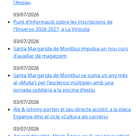
l'Anoia»
03/07/2026
Punt d’informació sobre les inscripcions de l’Imserso 
Punt d’informació sobre les inscripcions de
l’Imserso 2026-2027, a La Vinícola
03/07/2026
Santa Margarida de Montbui impulsa un nou curs d'a
Santa Margarida de Montbui impulsa un nou curs
d'auxiliar de magatzem
03/07/2026
Santa Margarida de Montbui se suma un any més al «Mul
Santa Margarida de Montbui se suma un any més
al «Mulla't per l'esclerosi múltiple» amb una
jornada solidària a la piscina d'estiu
03/07/2026
Ale & Johnny porten el seu directe acústic a la plaça E
Ale & Johnny porten el seu directe acústic a la plaça
Espanya dins el cicle «Cultura als carrers»
03/07/2026
Aquest dissabte, Mont-Àgora acull una nova edició de