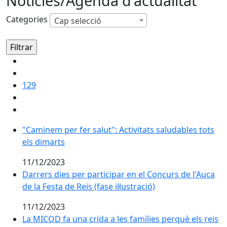
Notícies/Agenda d'actualitat
Categories
Cap selecció
129
"Caminem per fer salut": Activitats saludables tots el
"Caminem per fer salut": Activitats saludables tots
els dimarts
11/12/2023
Darrers dies per participar en el Concurs de l'Auca de la
Darrers dies per participar en el Concurs de l'Auca
de la Festa de Reis (fase il·lustració)
11/12/2023
La MICOD fa una crida a les famílies perquè els reis p
La MICOD fa una crida a les famílies perquè els reis