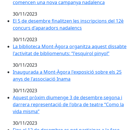
comencen una nova campanya nadalenca
30/11/2023
El 5 de desembre finalitzen les inscripcions del 12è 
El 5 de desembre finalitzen les inscripcions del 12è
concurs d'aparadors nadalencs
30/11/2023
La biblioteca Mont-Àgora organitza aquest dissabte l'ac
La biblioteca Mont-Àgora organitza aquest dissabte
l'activitat de bibliomenuts: “l'esquirol pinyol”
30/11/2023
Inaugurada a Mont-Àgora l'exposició sobre els 25 any
Inaugurada a Mont-Àgora l'exposició sobre els 25
anys de l'associació Inama
30/11/2023
Aquest pròxim diumenge 3 de desembre,segona i darr
Aquest pròxim diumenge 3 de desembre,segona i
darrera representació de l'obra de teatre “Como la
vida misma”
30/11/2023
Fins el 12 de desembre es pot participar a la fase d'il·l