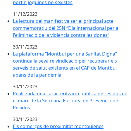
portin joguines no sexistes
11/12/2023
La lectura del manifest va ser el principal acte comme
La lectura del manifest va ser el principal acte
commemoratiu del 25N “Dia internacional per a
l'eliminació de la violència contra les dones”
30/11/2023
La plataforma “Montbui per una Sanitat Digna” continu
La plataforma “Montbui per una Sanitat Digna”
continua la seva reivindicació per recuperar els
serveis de salut existents en el CAP de Montbui
abans de la pandèmia
30/11/2023
Realitzada una caracterització pública de residus en
Realitzada una caracterització pública de residus en
el marc de la Setmana Europea de Prevenció de
Residus
30/11/2023
Els comerços de proximitat montbuiencs comencen 
Els comerços de proximitat montbuiencs