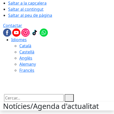
Saltar a la capçalera
Saltar al contingut
Saltar al peu de pàgina
Contactar
Idiomes
Català
Castellà
Anglès
Alemany
Francès
08.08.2026 | 06:07
Cercar:
Notícies/Agenda d'actualitat