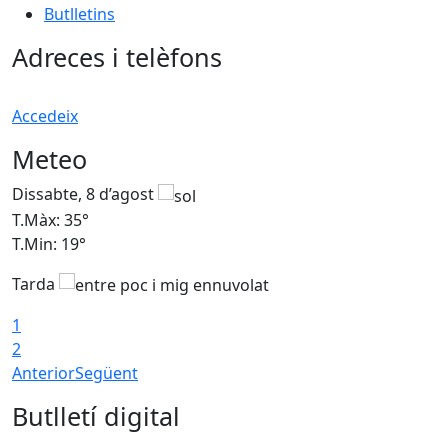
Butlletins
Adreces i telèfons
Accedeix
Meteo
Dissabte, 8 d’agost
D
T.Màx: 35°
T
T.Min: 19°
T
Tarda
1
2
Anterior
Següent
Butlletí digital