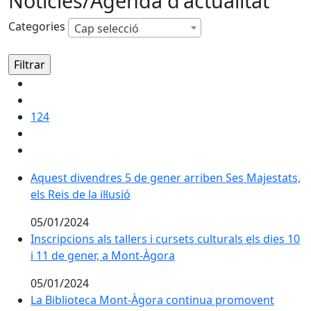
Notícies/Agenda d'actualitat
Categories
Cap selecció
124
Aquest divendres 5 de gener arriben Ses Majestats, els 
Aquest divendres 5 de gener arriben Ses Majestats,
els Reis de la il·lusió
05/01/2024
Inscripcions als tallers i cursets culturals els dies 10
Inscripcions als tallers i cursets culturals els dies 10
i 11 de gener, a Mont-Àgora
05/01/2024
La Biblioteca Mont-Àgora continua promovent nombro
La Biblioteca Mont-Àgora continua promovent