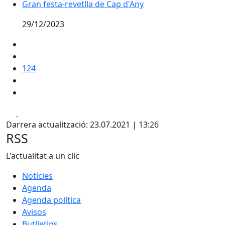
Gran festa-revetlla de Cap d'Any
Gran festa-revetlla de Cap d'Any
29/12/2023
124
Facebook
X
Darrera actualització: 23.07.2021 | 13:26
RSS
L'actualitat a un clic
Notícies
Agenda
Agenda política
Avisos
Butlletins