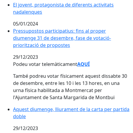
El jovent, protagonista de diferents activitats nadale
El jovent, protagonista de diferents activitats
nadalenques
05/01/2024
Pressupostos participatius: fins al proper diumenge 
Pressupostos participatius: fins al proper
diumenge 31 de desembre, fase de votació-
priorització de propostes
29/12/2023
Podeu votar telemàticament
AQUÍ
També podreu votar físicament aquest dissabte 30
de desembre, entre les 10 i les 13 hores, en una
urna física habilitada a Montmercat per
l'Ajuntament de Santa Margarida de Montbui
Aquest diumenge, lliurament de la carta per partida 
Aquest diumenge, lliurament de la carta per partida
doble
29/12/2023