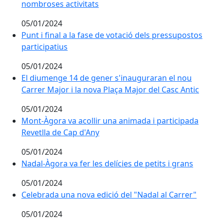
nombroses activitats
05/01/2024
Punt i final a la fase de votació dels pressupostos par
Punt i final a la fase de votació dels pressupostos
participatius
05/01/2024
El diumenge 14 de gener s'inauguraran el nou Carrer 
El diumenge 14 de gener s'inauguraran el nou
Carrer Major i la nova Plaça Major del Casc Antic
05/01/2024
Mont-Àgora va acollir una animada i participada Reve
Mont-Àgora va acollir una animada i participada
Revetlla de Cap d'Any
05/01/2024
Nadal-Àgora va fer les delícies de petits i grans
Nadal-Àgora va fer les delícies de petits i grans
05/01/2024
Celebrada una nova edició del "Nadal al Carrer"
Celebrada una nova edició del "Nadal al Carrer"
05/01/2024