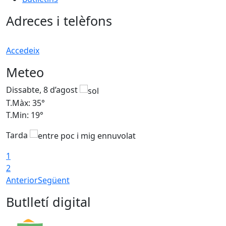
Adreces i telèfons
Accedeix
Meteo
Dissabte, 8 d’agost
D
T.Màx: 35°
T
T.Min: 19°
T
Tarda
1
2
Anterior
Següent
Butlletí digital