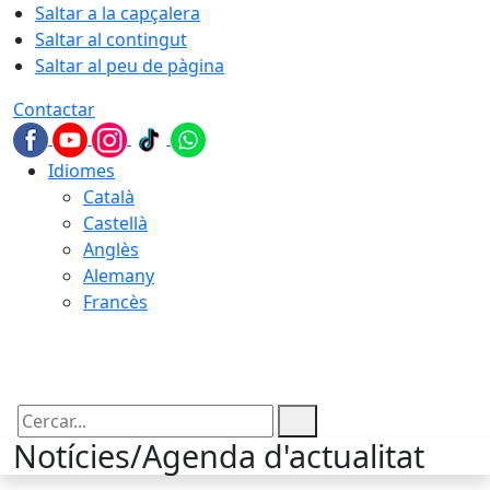
Saltar a la capçalera
Saltar al contingut
Saltar al peu de pàgina
Contactar
Idiomes
Català
Castellà
Anglès
Alemany
Francès
08.08.2026 | 06:43
Cercar:
Notícies/Agenda d'actualitat