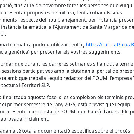
ipació, fins al 15 de novembre totes les persones que vulgu
 presentar propostes de millora, fent arribar els seus
iments respecte del nou planejament, per instància presenc
 instància telemàtica, a l'Ajuntament de Santa Margarida d
ui.
ma telemàtica podreu utilitzar l'enllaç
https://tuit.cat/uxuzB
ncia genèrica) per presentar els vostres suggeriments.
cordar que durant les darreres setmanes s'han dut a terme
 sessions participatives amb la ciutadania, per tal de presen
ta amb què treballa l'equip redactor del POUM, l'empresa T
tectura i Territori SLP.
 finalitzada aquesta fase, si es compleixen els terminis prev
 el primer semestre de l'any 2025, està previst que l'equip
or presenti la proposta de POUM, que haurà d'anar a Ple pe
 aprovada inicialment.
tadania té tota la documentació específica sobre el procés