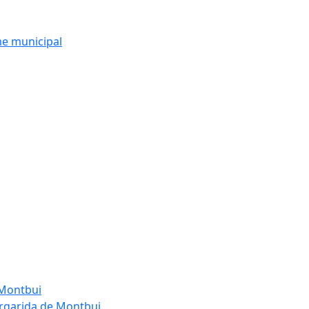
me municipal
 Montbui
argarida de Montbui