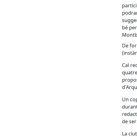
partic
podran
sugger
bé per
Montb
De for
(instà
Cal re
quatre
propos
d'Arqui
Un cop
durant
redact
de ser
La ciu