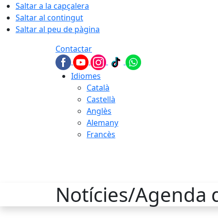
Saltar a la capçalera
Saltar al contingut
Saltar al peu de pàgina
Contactar
Idiomes
Català
Castellà
Anglès
Alemany
Francès
06.08.2026 | 04:13
Notícies/Agenda d