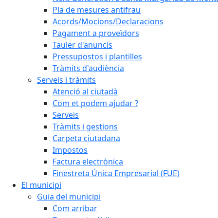
Pla de mesures antifrau
Acords/Mocions/Declaracions
Pagament a proveïdors
Tauler d'anuncis
Pressupostos i plantilles
Tràmits d'audiència
Serveis i tràmits
Atenció al ciutadà
Com et podem ajudar ?
Serveis
Tràmits i gestions
Carpeta ciutadana
Impostos
Factura electrònica
Finestreta Única Empresarial (FUE)
El municipi
Guia del municipi
Com arribar