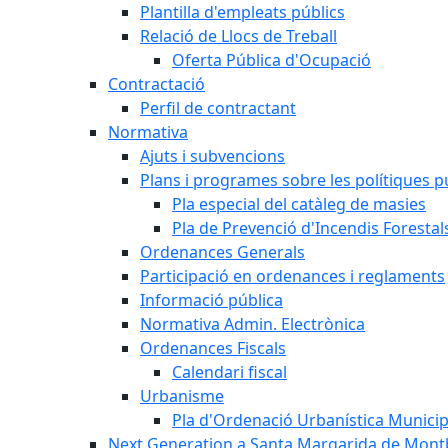
Plantilla d'empleats públics
Relació de Llocs de Treball
Oferta Pública d'Ocupació
Contractació
Perfil de contractant
Normativa
Ajuts i subvencions
Plans i programes sobre les polítiques p
Pla especial del catàleg de masies
Pla de Prevenció d'Incendis Forestal
Ordenances Generals
Participació en ordenances i reglaments
Informació pública
Normativa Admin. Electrònica
Ordenances Fiscals
Calendari fiscal
Urbanisme
Pla d'Ordenació Urbanística Munici
Next Generation a Santa Margarida de Mont