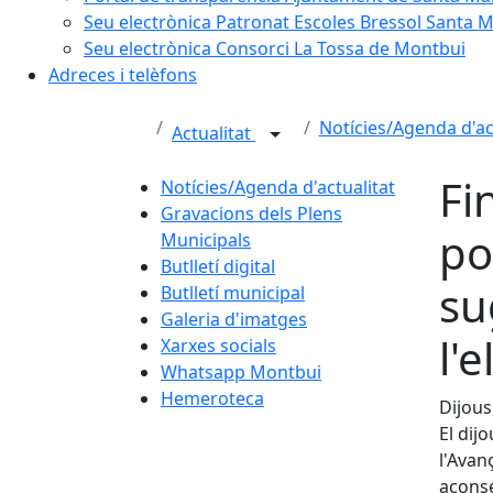
Seu electrònica Patronat Escoles Bressol Santa 
Seu electrònica Consorci La Tossa de Montbui
Adreces i telèfons
Notícies/Agenda d'ac
Actualitat
Fi
Notícies/Agenda d'actualitat
Gravacions dels Plens
po
Municipals
Butlletí digital
su
Butlletí municipal
Galeria d'imatges
l'
Xarxes socials
Whatsapp Montbui
Hemeroteca
Dijous
El dij
l'Avan
aconse