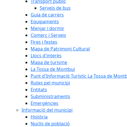
Transport públic
Serveis de bus
Guia de carrers
Equipaments
Menjar i dormir
Comerç i Serveis
Fires i festes
Mapa de Patrimoni Cultural
Llocs d'interès
Mapa de turisme
La Tossa de Montbui
Punt d'Informació Turístic La Tossa de Mont
Rutes pel municipi
Entitats
Subministraments
Emergències
Informació del municipi
Història
Nuclis de població