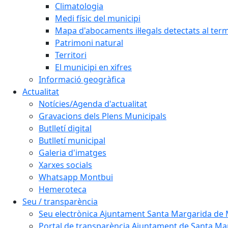
Climatologia
Medi físic del municipi
Mapa d'abocaments il·legals detectats al ter
Patrimoni natural
Territori
El municipi en xifres
Informació geogràfica
Actualitat
Notícies/Agenda d'actualitat
Gravacions dels Plens Municipals
Butlletí digital
Butlletí municipal
Galeria d'imatges
Xarxes socials
Whatsapp Montbui
Hemeroteca
Seu / transparència
Seu electrònica Ajuntament Santa Margarida de
Portal de transparència Ajuntament de Santa M