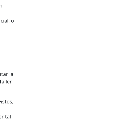
in
ial, o
e
tar la
aller
istos,
r tal