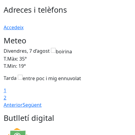
Adreces i telèfons
Accedeix
Meteo
Divendres, 7 d’agost
D
T.Màx: 35°
T
T.Min: 19°
T
Tarda
T
1
2
Anterior
Següent
Butlletí digital