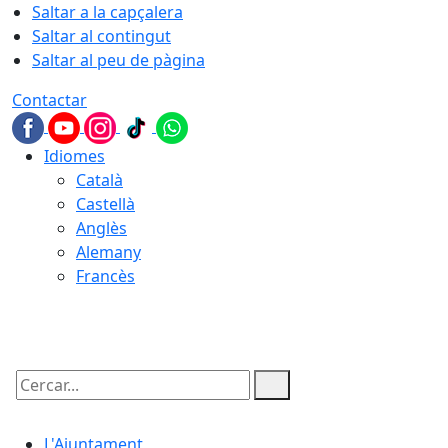
Saltar a la capçalera
Saltar al contingut
Saltar al peu de pàgina
Contactar
Idiomes
Català
Castellà
Anglès
Alemany
Francès
07.08.2026 | 11:38
Cercar:
L'Ajuntament