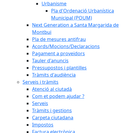
Urbanisme
Pla d'Ordenació Urbanística
Municipal (POUM)
Next Generation a Santa Margarida de
Montbui
Pla de mesures antifrau
Acords/Mocions/Declaracions
Pagament a proveïdors
Tauler d'anuncis
Pressupostos i plantilles
Tràmits d'audiència
Serveis i tràmits
Atenció al ciutadà
Com et podem ajudar ?
Serveis
Tràmits i gestions
Carpeta ciutadana
Impostos
Factura electrònica