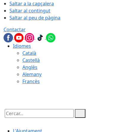
Saltar a la capçalera
Saltar al contingut
Saltar al peu de pàgina
Contactar
Idiomes
Català
Castellà
Anglès
Alemany
Francès
06.08.2026 | 18:04
Cercar:
L'Ajuntament