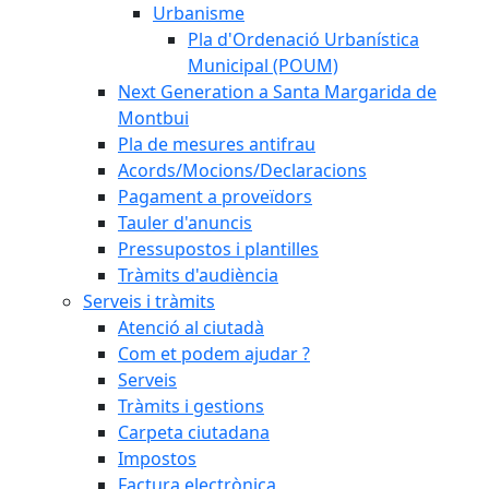
Urbanisme
Pla d'Ordenació Urbanística
Municipal (POUM)
Next Generation a Santa Margarida de
Montbui
Pla de mesures antifrau
Acords/Mocions/Declaracions
Pagament a proveïdors
Tauler d'anuncis
Pressupostos i plantilles
Tràmits d'audiència
Serveis i tràmits
Atenció al ciutadà
Com et podem ajudar ?
Serveis
Tràmits i gestions
Carpeta ciutadana
Impostos
Factura electrònica