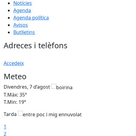
Notícies
Agenda
Agenda política
Avisos
Butlletins
Adreces i telèfons
Accedeix
Meteo
Divendres, 7 d’agost
D
T.Màx: 35°
T
T.Min: 19°
T
Tarda
T
1
2