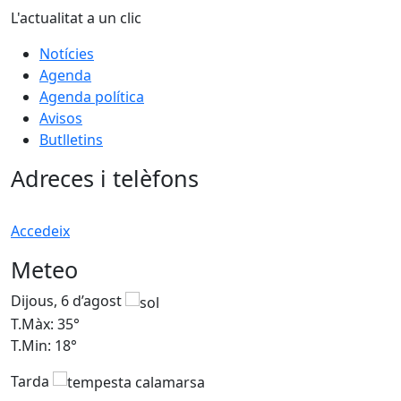
L'actualitat a un clic
Notícies
Agenda
Agenda política
Avisos
Butlletins
Adreces i telèfons
Accedeix
Meteo
Dijous, 6 d’agost
D
T.Màx: 35°
T
T.Min: 18°
T
Tarda
T