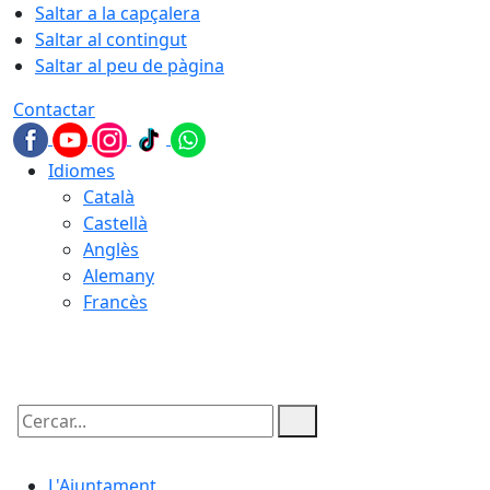
Saltar a la capçalera
Saltar al contingut
Saltar al peu de pàgina
Contactar
Idiomes
Català
Castellà
Anglès
Alemany
Francès
06.08.2026 | 11:22
Cercar:
L'Ajuntament