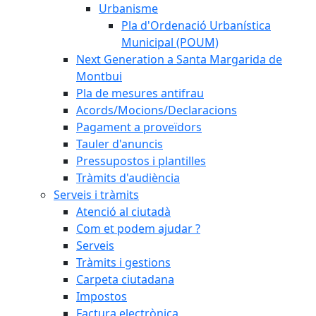
Urbanisme
Pla d'Ordenació Urbanística
Municipal (POUM)
Next Generation a Santa Margarida de
Montbui
Pla de mesures antifrau
Acords/Mocions/Declaracions
Pagament a proveïdors
Tauler d'anuncis
Pressupostos i plantilles
Tràmits d'audiència
Serveis i tràmits
Atenció al ciutadà
Com et podem ajudar ?
Serveis
Tràmits i gestions
Carpeta ciutadana
Impostos
Factura electrònica