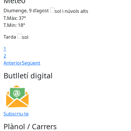
Meteo
Diumenge, 9 d’agost
D
T.Màx: 37°
T
T.Min: 18°
T
Tarda
T
1
2
Anterior
Següent
Butlletí digital
Subscriu-te
Plànol / Carrers