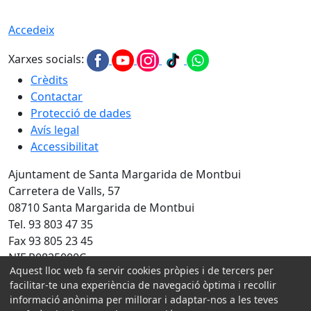
Accedeix
Xarxes socials:
Crèdits
Contactar
Protecció de dades
Avís legal
Accessibilitat
Ajuntament de Santa Margarida de Montbui
Carretera de Valls, 57
08710 Santa Margarida de Montbui
Tel. 93 803 47 35
Fax 93 805 23 45
NIF P0825000C
Aquest lloc web fa servir cookies pròpies i de tercers per
Amb la col·laboració de:
facilitar-te una experiència de navegació òptima i recollir
informació anònima per millorar i adaptar-nos a les teves