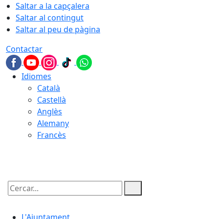
Saltar a la capçalera
Saltar al contingut
Saltar al peu de pàgina
Contactar
Idiomes
Català
Castellà
Anglès
Alemany
Francès
07.08.2026 | 04:04
Cercar:
L'Ajuntament