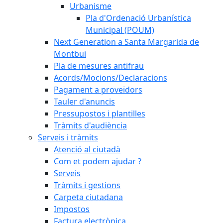
Urbanisme
Pla d'Ordenació Urbanística
Municipal (POUM)
Next Generation a Santa Margarida de
Montbui
Pla de mesures antifrau
Acords/Mocions/Declaracions
Pagament a proveïdors
Tauler d'anuncis
Pressupostos i plantilles
Tràmits d'audiència
Serveis i tràmits
Atenció al ciutadà
Com et podem ajudar ?
Serveis
Tràmits i gestions
Carpeta ciutadana
Impostos
Factura electrònica