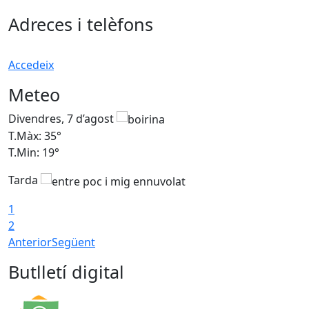
Adreces i telèfons
Accedeix
Meteo
Divendres, 7 d’agost
D
T.Màx: 35°
T
T.Min: 19°
T
Tarda
T
1
2
Anterior
Següent
Butlletí digital