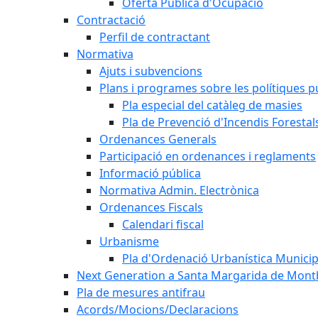
Oferta Pública d'Ocupació
Contractació
Perfil de contractant
Normativa
Ajuts i subvencions
Plans i programes sobre les polítiques p
Pla especial del catàleg de masies
Pla de Prevenció d'Incendis Forestal
Ordenances Generals
Participació en ordenances i reglaments
Informació pública
Normativa Admin. Electrònica
Ordenances Fiscals
Calendari fiscal
Urbanisme
Pla d'Ordenació Urbanística Munici
Next Generation a Santa Margarida de Mont
Pla de mesures antifrau
Acords/Mocions/Declaracions