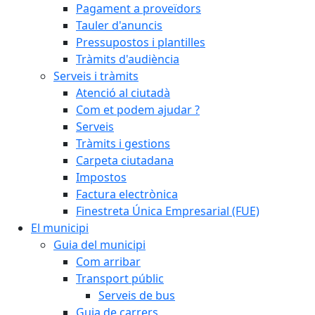
Pagament a proveïdors
Tauler d'anuncis
Pressupostos i plantilles
Tràmits d'audiència
Serveis i tràmits
Atenció al ciutadà
Com et podem ajudar ?
Serveis
Tràmits i gestions
Carpeta ciutadana
Impostos
Factura electrònica
Finestreta Única Empresarial (FUE)
El municipi
Guia del municipi
Com arribar
Transport públic
Serveis de bus
Guia de carrers