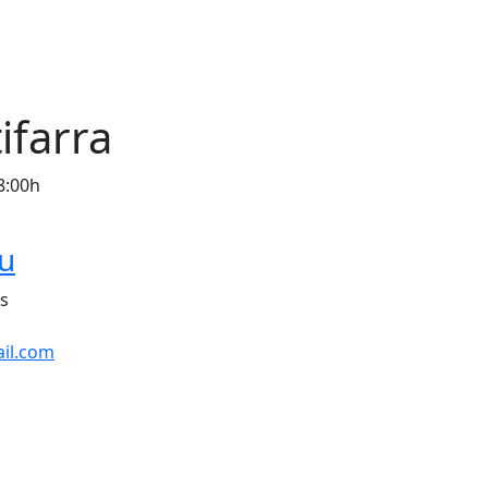
ifarra
8:00h
iu
ls
il.com