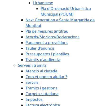
Urbanisme
Pla d'Ordenació Urbanística
Municipal (POUM)
Next Generation a Santa Margarida de
Montbui
Pla de mesures antifrau
Acords/Mocions/Declaracions
Pagament a proveïdors
Tauler d'anuncis
Pressupostos i plantilles
Tràmits d'audiència
Serveis i tràmits
Atenció al ciutadà
Com et podem ajudar ?
Serveis
Tràmits i gestions
Carpeta ciutadana
Impostos
Factura electrònica