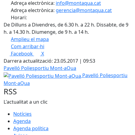
Adreça electrònica:
info@montaqua.cat
Adreça electrònica:
gerencia@montaqua.cat
Horari:
De Dilluns a Divendres, de 6.30 h. a 22 h. Dissabte, de 9
h. a 14.30 h. Diumenge, de 9 h. a 14 h.
Amplieu el mapa
Com arribar-hi
Leaflet
| ©
OpenStreetMap
contributors
Facebook
X
+
Darrera actualització: 23.05.2017 | 09:53
−
Pavelló Poliesportiu Mont-aQua
Pavelló Poliesportiu
Mont-aQua
RSS
L'actualitat a un clic
Notícies
Agenda
Agenda política