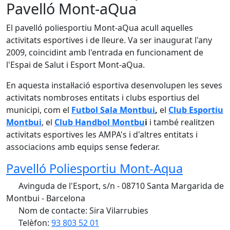
Pavelló Mont-aQua
El pavelló poliesportiu Mont-aQua acull aquelles
activitats esportives i de lleure. Va ser inaugurat l'any
2009, coincidint amb l'entrada en funcionament de
l'Espai de Salut i Esport Mont-aQua.
En aquesta instal·lació esportiva desenvolupen les seves
activitats nombroses entitats i clubs esportius del
municipi, com el
Futbol Sala Montbui
,
el
Club Esportiu
Montbui
, el
Club Handbol Montbu
i
i també realitzen
activitats esportives les AMPA's i d'altres entitats i
associacions amb equips sense federar.
Pavelló Poliesportiu Mont-Aqua
Avinguda de l'Esport, s/n - 08710 Santa Margarida de
Montbui - Barcelona
Nom de contacte: Sira Vilarrubies
Telèfon:
93 803 52 01