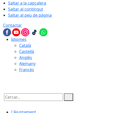
Saltar a la capçalera
Saltar al contingut
Saltar al peu de pàgina
Contactar
Idiomes
Català
Castellà
Anglès
Alemany
Francès
06.08.2026 | 01:06
Cercar:
L'Ajuntament