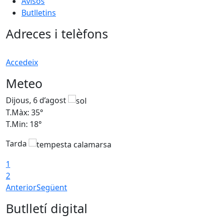
Avisos
Butlletins
Adreces i telèfons
Accedeix
Meteo
Dijous, 6 d’agost
D
T.Màx: 35°
T
T.Min: 18°
T
Tarda
T
1
2
Anterior
Següent
Butlletí digital