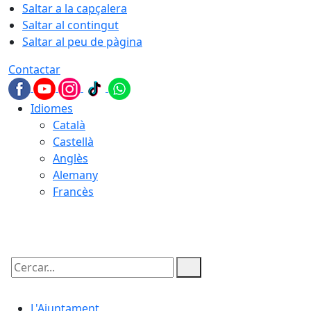
Saltar a la capçalera
Saltar al contingut
Saltar al peu de pàgina
Contactar
Idiomes
Català
Castellà
Anglès
Alemany
Francès
08.08.2026 | 01:20
Cercar:
L'Ajuntament