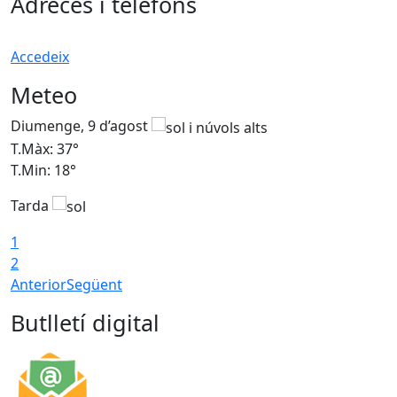
Adreces i telèfons
Accedeix
Meteo
Diumenge, 9 d’agost
D
T.Màx: 37°
T
T.Min: 18°
T
Tarda
T
1
2
Anterior
Següent
Butlletí digital