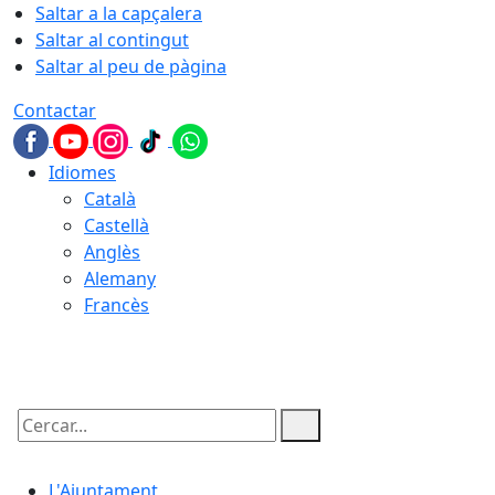
Saltar a la capçalera
Saltar al contingut
Saltar al peu de pàgina
Contactar
Idiomes
Català
Castellà
Anglès
Alemany
Francès
08.08.2026 | 19:21
Cercar:
L'Ajuntament