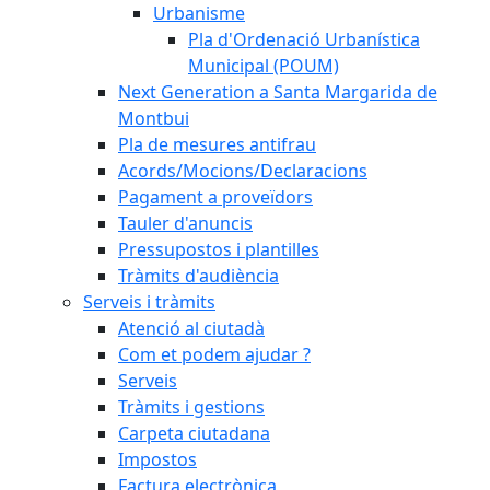
Urbanisme
Pla d'Ordenació Urbanística
Municipal (POUM)
Next Generation a Santa Margarida de
Montbui
Pla de mesures antifrau
Acords/Mocions/Declaracions
Pagament a proveïdors
Tauler d'anuncis
Pressupostos i plantilles
Tràmits d'audiència
Serveis i tràmits
Atenció al ciutadà
Com et podem ajudar ?
Serveis
Tràmits i gestions
Carpeta ciutadana
Impostos
Factura electrònica