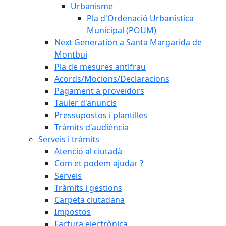
Urbanisme
Pla d'Ordenació Urbanística
Municipal (POUM)
Next Generation a Santa Margarida de
Montbui
Pla de mesures antifrau
Acords/Mocions/Declaracions
Pagament a proveïdors
Tauler d'anuncis
Pressupostos i plantilles
Tràmits d'audiència
Serveis i tràmits
Atenció al ciutadà
Com et podem ajudar ?
Serveis
Tràmits i gestions
Carpeta ciutadana
Impostos
Factura electrònica