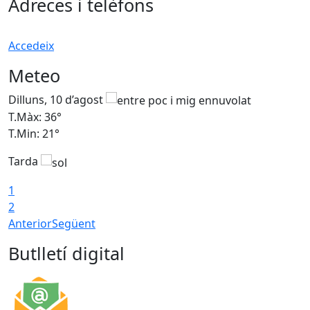
Adreces i telèfons
Accedeix
Meteo
Dilluns, 10 d’agost
D
T.Màx: 36°
T
T.Min: 21°
T
Tarda
T
1
2
Anterior
Següent
Butlletí digital