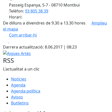
Passeig Espanya, 5-7 - 08710 Montbui
Telèfon:
93 805 38 39
Horari:
De dilluns a divendres de 9.30 a 13.30 hores
Amplieu
el mapa
Com arribar-hi
Leaflet
| ©
OpenStreetMap
contributors
Facebook
X
+
Darrera actualització: 8.06.2017 | 08:23
−
Aigües Artés
RSS
L'actualitat a un clic
Notícies
Agenda
Agenda política
Avisos
Butlletins