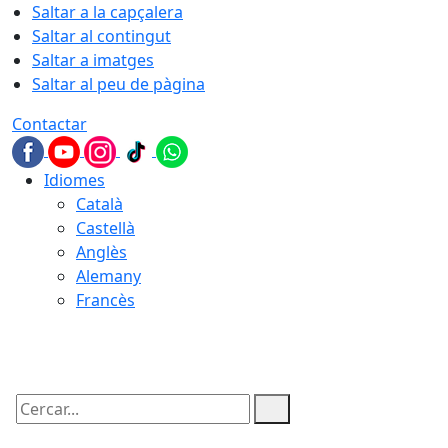
Saltar a la capçalera
Saltar al contingut
Saltar a imatges
Saltar al peu de pàgina
Contactar
Idiomes
Català
Castellà
Anglès
Alemany
Francès
09.08.2026 | 08:20
Cercar: