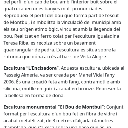
pel perfil d'un cap de bou amb l'interior buit sobre el
qual recauen unes banyes molt pronunciades.
Reprodueix el perfil del bou que forma part de l'escut
de Montbui, i simbolitza la vinculació del municipi amb
els seu orígen etimològic, vinculat amb la llegenda del
bou. Realitzat en ferro colat per l'escultura igualadina
Teresa Riba, es recolza sobre un basament
quadrangular de pedra. L'escultura es situa sobre la
rotonda que dóna accés al barri de Vista Alegre.
Escultura “L'Encisadora
”. Aquesta escultura, ubicada al
Passeig Almeria, va ser creada per Manel Vidal l'any
2006. És una creació feta amb fang, contramotlle amb
silicona, motlle en guix i acabat en bronze. Representa
la bellesa en forma de dona.
Escultura monumental "El Bou de Montbui"
: Conjunt
format per l'escultura d'un bou fet en fibra de vidre i
acabat metal•litzat, de 3 metres d'alçada i 4 metres
d'amplada, que s'aixeca sobre una base que és un