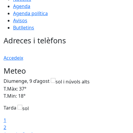
Agenda
Agenda política
Avisos
Butlletins
Adreces i telèfons
Accedeix
Meteo
Diumenge, 9 d’agost
D
T.Màx: 37°
T
T.Min: 18°
T
Tarda
T
1
2