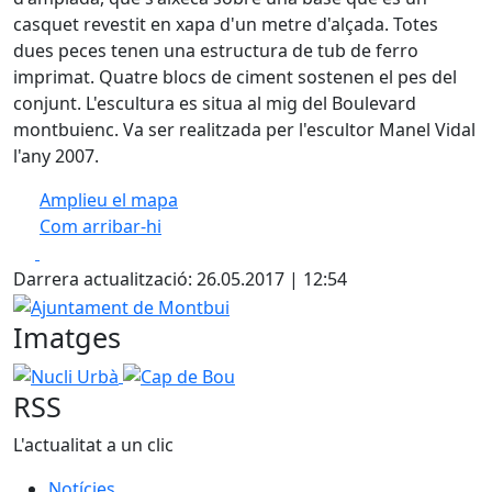
casquet revestit en xapa d'un metre d'alçada. Totes
dues peces tenen una estructura de tub de ferro
imprimat. Quatre blocs de ciment sostenen el pes del
conjunt. L'escultura es situa al mig del Boulevard
montbuienc. Va ser realitzada per l'escultor Manel Vidal
l'any 2007.
Amplieu el mapa
Com arribar-hi
Leaflet
| ©
OpenStreetMap
contributors
Facebook
X
+
Darrera actualització: 26.05.2017 | 12:54
−
Ajuntament de Montbui
Imatges
Nucli Urbà
Cap de Bou
RSS
L'actualitat a un clic
Notícies