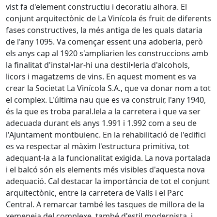
vist fa d'element constructiu i decoratiu alhora. El
conjunt arquitectònic de La Vinícola és fruit de diferents
fases constructives, la més antiga de les quals dataria
de l'any 1095. Va començar essent una adoberia, però
els anys cap al 1920 s'ampliarien les construccions amb
la finalitat d'instal•lar-hi una destil•leria d'alcohols,
licors i magatzems de vins. En aquest moment es va
crear la Societat La Vinícola S.A., que va donar nom a tot
el complex. L'última nau que es va construir, l'any 1940,
és la que es troba paral.lela a la carretera i que va ser
adecuada durant els anys 1.991 i 1.992 com a seu de
l'Ajuntament montbuienc. En la rehabilitació de l'edifici
es va respectar al màxim l'estructura primitiva, tot
adequant-la a la funcionalitat exigida. La nova portalada
i el balcó són els elements més visibles d'aquesta nova
adequació. Cal destacar la importància de tot el conjunt
arquitectònic, entre la carretera de Valls i el Parc
Central. A remarcar també les tasques de millora de la
xemeneia del complexe, també d'estil modernista, i