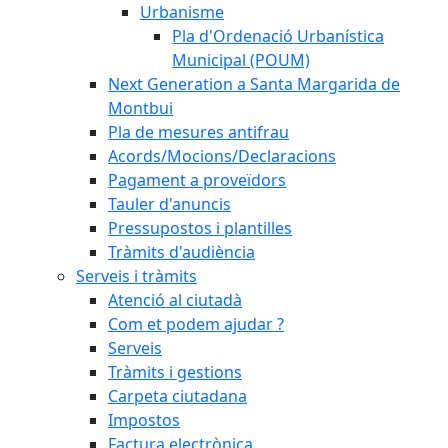
Urbanisme
Pla d'Ordenació Urbanística
Municipal (POUM)
Next Generation a Santa Margarida de
Montbui
Pla de mesures antifrau
Acords/Mocions/Declaracions
Pagament a proveïdors
Tauler d'anuncis
Pressupostos i plantilles
Tràmits d'audiència
Serveis i tràmits
Atenció al ciutadà
Com et podem ajudar ?
Serveis
Tràmits i gestions
Carpeta ciutadana
Impostos
Factura electrònica