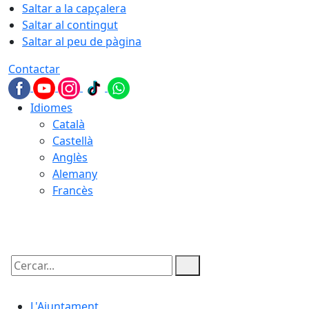
Saltar a la capçalera
Saltar al contingut
Saltar al peu de pàgina
Contactar
Idiomes
Català
Castellà
Anglès
Alemany
Francès
07.08.2026 | 13:27
Cercar:
L'Ajuntament