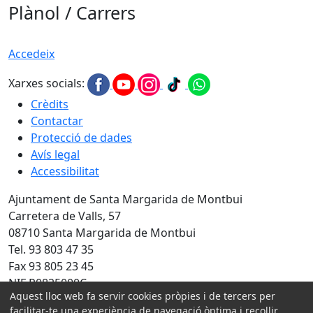
Plànol / Carrers
Accedeix
Xarxes socials:
Crèdits
Contactar
Protecció de dades
Avís legal
Accessibilitat
Ajuntament de Santa Margarida de Montbui
Carretera de Valls, 57
08710 Santa Margarida de Montbui
Tel. 93 803 47 35
Fax 93 805 23 45
NIF P0825000C
Aquest lloc web fa servir cookies pròpies i de tercers per
Amb la col·laboració de:
facilitar-te una experiència de navegació òptima i recollir