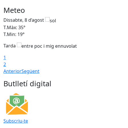
Meteo
Dissabte, 8 d’agost
D
T.Màx: 35°
T
T.Min: 19°
T
Tarda
1
2
Anterior
Següent
Butlletí digital
Subscriu-te