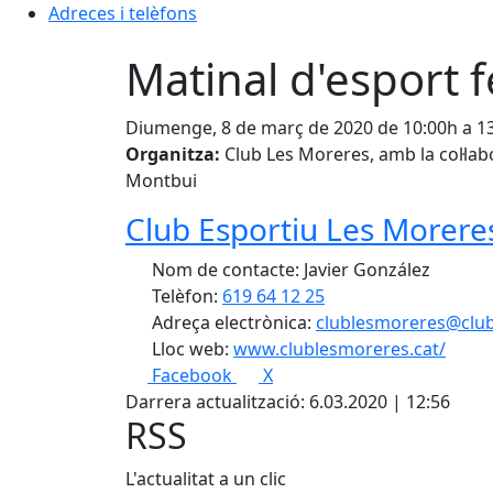
Adreces i telèfons
Matinal d'esport 
Diumenge, 8 de març de 2020 de 10:00h a 1
Organitza:
Club Les Moreres, amb la col·lab
Montbui
Club Esportiu Les Morere
Nom de contacte: Javier González
Telèfon:
619 64 12 25
Adreça electrònica:
clublesmoreres@club
Lloc web:
www.clublesmoreres.cat/
Facebook
X
Darrera actualització: 6.03.2020 | 12:56
RSS
L'actualitat a un clic