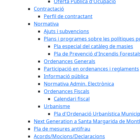
Oferta Pública d'Ocupació
Contractació
Perfil de contractant
Normativa
Ajuts i subvencions
Plans i programes sobre les polítiques p
Pla especial del catàleg de masies
Pla de Prevenció d'Incendis Forestal
Ordenances Generals
Participació en ordenances i reglaments
Informació pública
Normativa Admin. Electrònica
Ordenances Fiscals
Calendari fiscal
Urbanisme
Pla d'Ordenació Urbanística Munici
Next Generation a Santa Margarida de Mont
Pla de mesures antifrau
Acords/Mocions/Declaracions