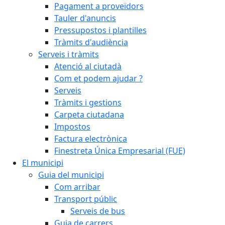
Pagament a proveïdors
Tauler d'anuncis
Pressupostos i plantilles
Tràmits d'audiència
Serveis i tràmits
Atenció al ciutadà
Com et podem ajudar ?
Serveis
Tràmits i gestions
Carpeta ciutadana
Impostos
Factura electrònica
Finestreta Única Empresarial (FUE)
El municipi
Guia del municipi
Com arribar
Transport públic
Serveis de bus
Guia de carrers