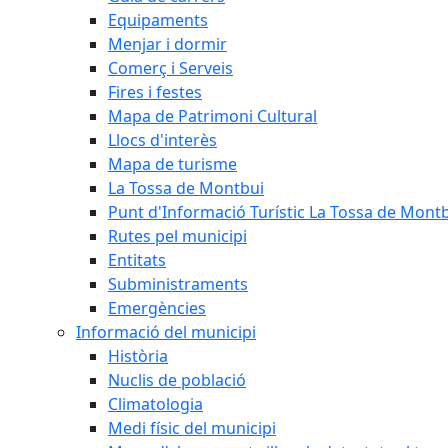
Equipaments
Menjar i dormir
Comerç i Serveis
Fires i festes
Mapa de Patrimoni Cultural
Llocs d'interès
Mapa de turisme
La Tossa de Montbui
Punt d'Informació Turístic La Tossa de Mont
Rutes pel municipi
Entitats
Subministraments
Emergències
Informació del municipi
Història
Nuclis de població
Climatologia
Medi físic del municipi