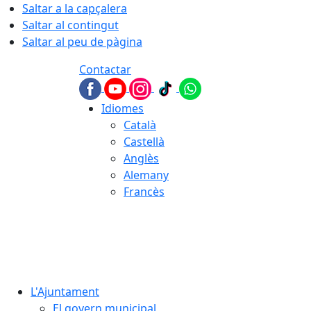
Saltar a la capçalera
Saltar al contingut
Saltar al peu de pàgina
Contactar
Idiomes
Català
Castellà
Anglès
Alemany
Francès
06.08.2026 | 03:12
L'Ajuntament
El govern municipal