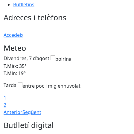
Butlletins
Adreces i telèfons
Accedeix
Meteo
Divendres, 7 d’agost
D
T.Màx: 35°
T
T.Min: 19°
T
Tarda
T
1
2
Anterior
Següent
Butlletí digital