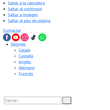
Saltar a la capçalera
Saltar al contingut
Saltar a imatges
Saltar al peu de pàgina
Contactar
Idiomes
Català
Castellà
Anglès
Alemany
Francès
07.08.2026 | 06:28
Cercar: