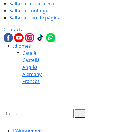
Saltar a la capçalera
Saltar al contingut
Saltar al peu de pàgina
Contactar
Idiomes
Català
Castellà
Anglès
Alemany
Francès
09.08.2026 | 07:57
Cercar:
L'Ajuntament