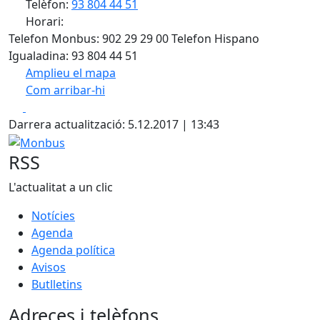
Telèfon:
93 804 44 51
Horari:
Telefon Monbus: 902 29 29 00 Telefon Hispano
Igualadina: 93 804 44 51
Amplieu el mapa
Com arribar-hi
Leaflet
| ©
OpenStreetMap
contributors
Facebook
X
+
Darrera actualització: 5.12.2017 | 13:43
−
Monbus
RSS
L'actualitat a un clic
Notícies
Agenda
Agenda política
Avisos
Butlletins
Adreces i telèfons