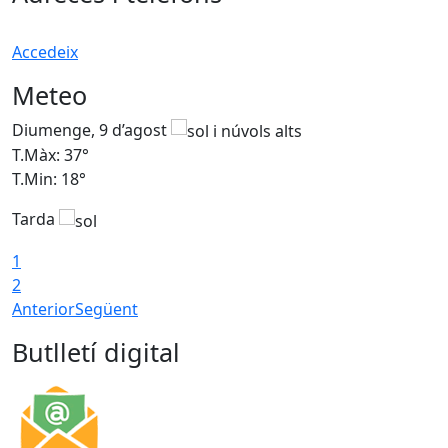
Accedeix
Meteo
Diumenge, 9 d’agost
D
T.Màx: 37°
T
T.Min: 18°
T
Tarda
T
1
2
Anterior
Següent
Butlletí digital