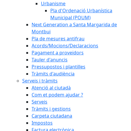
Urbanisme
Pla d'Ordenació Urbanística
Municipal (POUM)
Next Generation a Santa Margarida de
Montbui
Pla de mesures antifrau
Acords/Mocions/Declaracions
Pagament a proveïdors
Tauler d'anuncis
Pressupostos i plantilles
Tràmits d'audiència
Serveis i tràmits
Atenció al ciutadà
Com et podem ajudar ?
Serveis
Tràmits i gestions
Carpeta ciutadana
Impostos
Factura electrònica