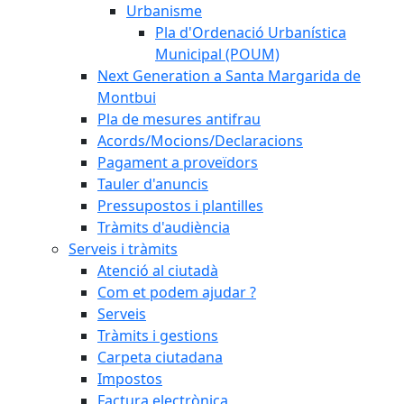
Urbanisme
Pla d'Ordenació Urbanística
Municipal (POUM)
Next Generation a Santa Margarida de
Montbui
Pla de mesures antifrau
Acords/Mocions/Declaracions
Pagament a proveïdors
Tauler d'anuncis
Pressupostos i plantilles
Tràmits d'audiència
Serveis i tràmits
Atenció al ciutadà
Com et podem ajudar ?
Serveis
Tràmits i gestions
Carpeta ciutadana
Impostos
Factura electrònica