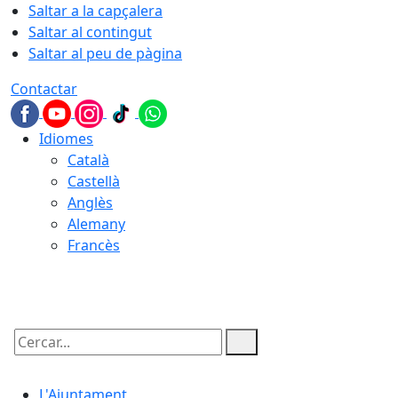
Saltar a la capçalera
Saltar al contingut
Saltar al peu de pàgina
Contactar
Idiomes
Català
Castellà
Anglès
Alemany
Francès
07.08.2026 | 09:54
Cercar:
L'Ajuntament