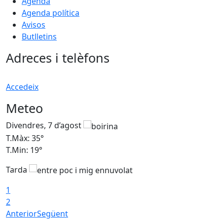
Agenda
Agenda política
Avisos
Butlletins
Adreces i telèfons
Accedeix
Meteo
Divendres, 7 d’agost
D
T.Màx: 35°
T
T.Min: 19°
T
Tarda
T
1
2
Anterior
Següent