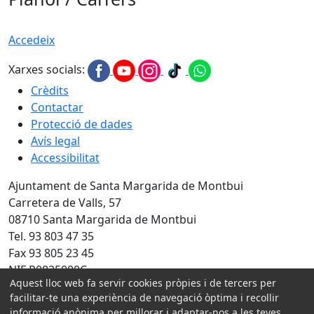
Accedeix
Xarxes socials:
Crèdits
Contactar
Protecció de dades
Avís legal
Accessibilitat
Ajuntament de Santa Margarida de Montbui
Carretera de Valls, 57
08710 Santa Margarida de Montbui
Tel. 93 803 47 35
Fax 93 805 23 45
NIF P0825000C
Aquest lloc web fa servir cookies pròpies i de tercers per
Amb la col·laboració de:
facilitar-te una experiència de navegació òptima i recollir
informació anònima per millorar i adaptar-nos a les teves