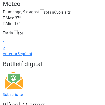
Meteo
Diumenge, 9 d’agost
D
T.Màx: 37°
T
T.Min: 18°
T
Tarda
T
1
2
Anterior
Següent
Butlletí digital
Subscriu-te
Plànol / Carrers