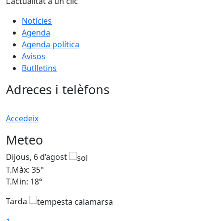
L'actualitat a un clic
Notícies
Agenda
Agenda política
Avisos
Butlletins
Adreces i telèfons
Accedeix
Meteo
Dijous, 6 d’agost
D
T.Màx: 35°
T
T.Min: 18°
T
Tarda
T