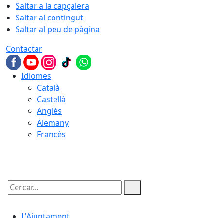
Saltar a la capçalera
Saltar al contingut
Saltar al peu de pàgina
Contactar
Idiomes
Català
Castellà
Anglès
Alemany
Francès
06.08.2026 | 06:01
Cercar:
L'Ajuntament