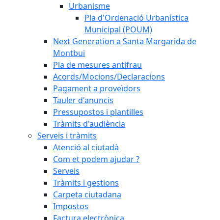
Urbanisme
Pla d'Ordenació Urbanística
Municipal (POUM)
Next Generation a Santa Margarida de
Montbui
Pla de mesures antifrau
Acords/Mocions/Declaracions
Pagament a proveïdors
Tauler d'anuncis
Pressupostos i plantilles
Tràmits d'audiència
Serveis i tràmits
Atenció al ciutadà
Com et podem ajudar ?
Serveis
Tràmits i gestions
Carpeta ciutadana
Impostos
Factura electrònica