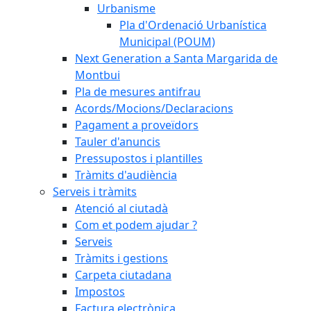
Urbanisme
Pla d'Ordenació Urbanística
Municipal (POUM)
Next Generation a Santa Margarida de
Montbui
Pla de mesures antifrau
Acords/Mocions/Declaracions
Pagament a proveïdors
Tauler d'anuncis
Pressupostos i plantilles
Tràmits d'audiència
Serveis i tràmits
Atenció al ciutadà
Com et podem ajudar ?
Serveis
Tràmits i gestions
Carpeta ciutadana
Impostos
Factura electrònica