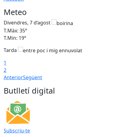
Meteo
Divendres, 7 d’agost
D
T.Màx: 35°
T
T.Min: 19°
T
Tarda
T
1
2
Anterior
Següent
Butlletí digital
Subscriu-te