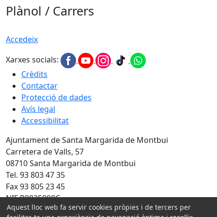
Plànol / Carrers
Accedeix
Xarxes socials:
Crèdits
Contactar
Protecció de dades
Avís legal
Accessibilitat
Ajuntament de Santa Margarida de Montbui
Carretera de Valls, 57
08710 Santa Margarida de Montbui
Tel. 93 803 47 35
Fax 93 805 23 45
NIF P0825000C
Aquest lloc web fa servir cookies pròpies i de tercers per