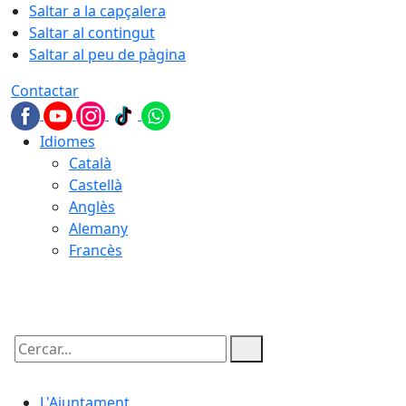
Saltar a la capçalera
Saltar al contingut
Saltar al peu de pàgina
Contactar
Idiomes
Català
Castellà
Anglès
Alemany
Francès
07.08.2026 | 09:02
Cercar:
L'Ajuntament