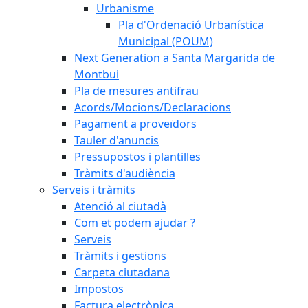
Urbanisme
Pla d'Ordenació Urbanística
Municipal (POUM)
Next Generation a Santa Margarida de
Montbui
Pla de mesures antifrau
Acords/Mocions/Declaracions
Pagament a proveïdors
Tauler d'anuncis
Pressupostos i plantilles
Tràmits d'audiència
Serveis i tràmits
Atenció al ciutadà
Com et podem ajudar ?
Serveis
Tràmits i gestions
Carpeta ciutadana
Impostos
Factura electrònica