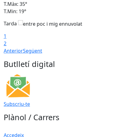
T.Màx: 35°
T
T.Min: 19°
T
Tarda
T
1
2
Anterior
Següent
Butlletí digital
Subscriu-te
Plànol / Carrers
Accedeix