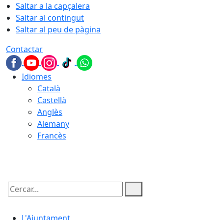
Saltar a la capçalera
Saltar al contingut
Saltar al peu de pàgina
Contactar
Idiomes
Català
Castellà
Anglès
Alemany
Francès
06.08.2026 | 19:25
Cercar:
L'Ajuntament