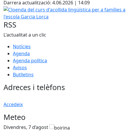
Darrera actualització: 4.06.2026 | 14:09
Cloenda del curs d'acollida lingüística per a famílies a l'e
RSS
L'actualitat a un clic
Notícies
Agenda
Agenda política
Avisos
Butlletins
Adreces i telèfons
Accedeix
Meteo
Divendres, 7 d’agost
D