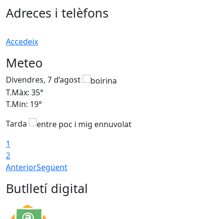
Adreces i telèfons
Accedeix
Meteo
Divendres, 7 d’agost
D
T.Màx: 35°
T
T.Min: 19°
T
Tarda
T
1
2
Anterior
Següent
Butlletí digital