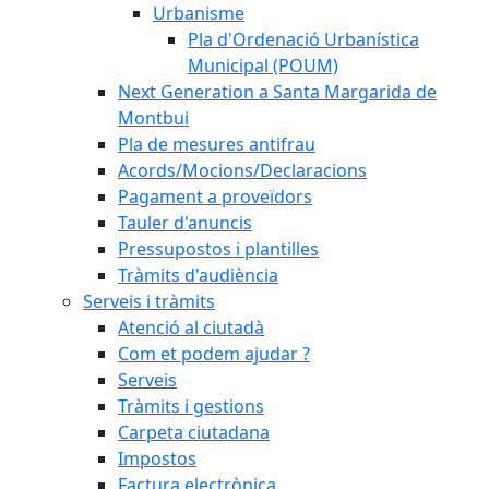
Urbanisme
Pla d'Ordenació Urbanística
Municipal (POUM)
Next Generation a Santa Margarida de
Montbui
Pla de mesures antifrau
Acords/Mocions/Declaracions
Pagament a proveïdors
Tauler d'anuncis
Pressupostos i plantilles
Tràmits d'audiència
Serveis i tràmits
Atenció al ciutadà
Com et podem ajudar ?
Serveis
Tràmits i gestions
Carpeta ciutadana
Impostos
Factura electrònica