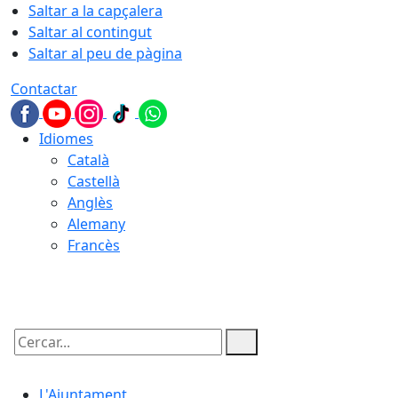
Saltar a la capçalera
Saltar al contingut
Saltar al peu de pàgina
Contactar
Idiomes
Català
Castellà
Anglès
Alemany
Francès
07.08.2026 | 08:48
Cercar:
L'Ajuntament