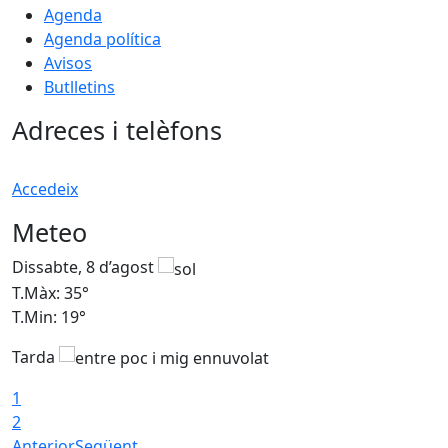
Agenda
Agenda política
Avisos
Butlletins
Adreces i telèfons
Accedeix
Meteo
Dissabte, 8 d’agost
D
T.Màx: 35°
T
T.Min: 19°
T
Tarda
1
2
Anterior
Següent