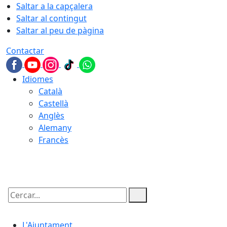
Saltar a la capçalera
Saltar al contingut
Saltar al peu de pàgina
Contactar
Idiomes
Català
Castellà
Anglès
Alemany
Francès
07.08.2026 | 14:23
Cercar:
L'Ajuntament