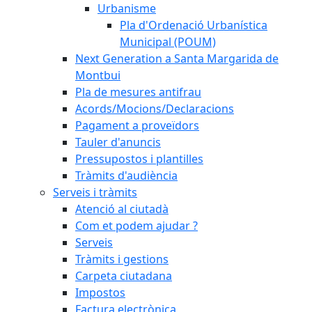
Urbanisme
Pla d'Ordenació Urbanística
Municipal (POUM)
Next Generation a Santa Margarida de
Montbui
Pla de mesures antifrau
Acords/Mocions/Declaracions
Pagament a proveïdors
Tauler d'anuncis
Pressupostos i plantilles
Tràmits d'audiència
Serveis i tràmits
Atenció al ciutadà
Com et podem ajudar ?
Serveis
Tràmits i gestions
Carpeta ciutadana
Impostos
Factura electrònica