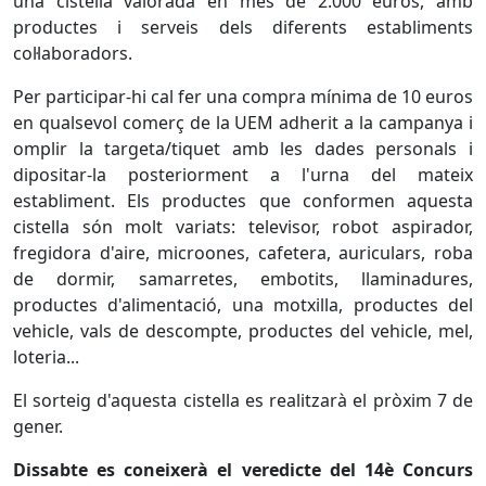
una cistella valorada en més de 2.000 euros, amb
productes i serveis dels diferents establiments
col·laboradors.
Per participar-hi cal fer una compra mínima de 10 euros
en qualsevol comerç de la UEM adherit a la campanya i
omplir la targeta/tiquet amb les dades personals i
dipositar-la posteriorment a l'urna del mateix
establiment. Els productes que conformen aquesta
cistella són molt variats: televisor, robot aspirador,
fregidora d'aire, microones, cafetera, auriculars, roba
de dormir, samarretes, embotits, llaminadures,
productes d'alimentació, una motxilla, productes del
vehicle, vals de descompte, productes del vehicle, mel,
loteria...
El sorteig d'aquesta cistella es realitzarà el pròxim 7 de
gener.
Dissabte es coneixerà el veredicte del 14è Concurs