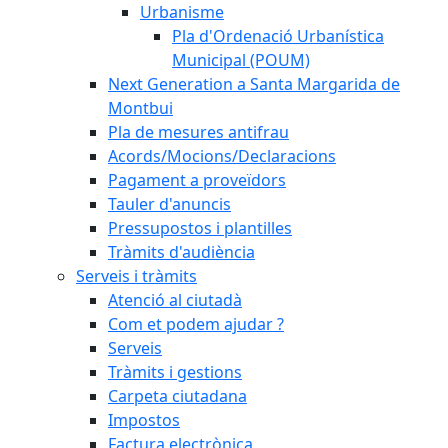
Urbanisme
Pla d'Ordenació Urbanística
Municipal (POUM)
Next Generation a Santa Margarida de
Montbui
Pla de mesures antifrau
Acords/Mocions/Declaracions
Pagament a proveïdors
Tauler d'anuncis
Pressupostos i plantilles
Tràmits d'audiència
Serveis i tràmits
Atenció al ciutadà
Com et podem ajudar ?
Serveis
Tràmits i gestions
Carpeta ciutadana
Impostos
Factura electrònica