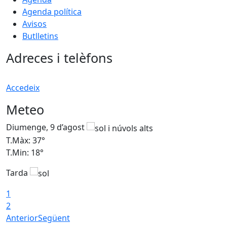
Agenda política
Avisos
Butlletins
Adreces i telèfons
Accedeix
Meteo
Diumenge, 9 d’agost
D
T.Màx: 37°
T
T.Min: 18°
T
Tarda
T
1
2
Anterior
Següent