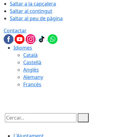
Saltar a la capçalera
Saltar al contingut
Saltar al peu de pàgina
Contactar
Idiomes
Català
Castellà
Anglès
Alemany
Francès
08.08.2026 | 21:11
Cercar:
L'Ajuntament