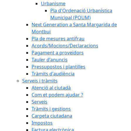
Urbanisme
Pla d'Ordenació Urbanística
Municipal (POUM)
Next Generation a Santa Margarida de
Montbui
Pla de mesures antifrau
Acords/Mocions/Declaracions
Pagament a proveïdors
Tauler d'anuncis
Pressupostos i plantilles
Tràmits d'audiència
Serveis i tràmits
Atenció al ciutadà
Com et podem ajudar ?
Serveis
Tràmits i gestions
Carpeta ciutadana
Impostos
Factura electrònica