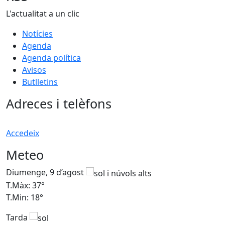
L'actualitat a un clic
Notícies
Agenda
Agenda política
Avisos
Butlletins
Adreces i telèfons
Accedeix
Meteo
Diumenge, 9 d’agost
D
T.Màx: 37°
T
T.Min: 18°
T
Tarda
T