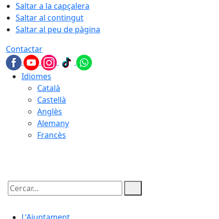
Saltar a la capçalera
Saltar al contingut
Saltar al peu de pàgina
Contactar
Idiomes
Català
Castellà
Anglès
Alemany
Francès
08.08.2026 | 17:26
Cercar:
L'Ajuntament