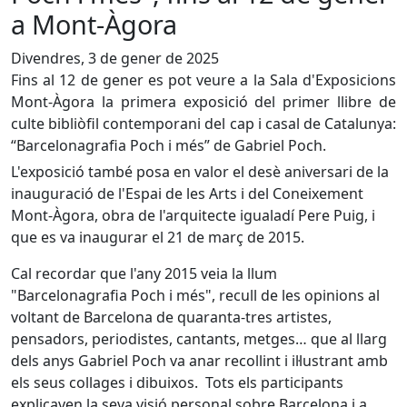
a Mont-Àgora
Divendres, 3 de gener de 2025
Fins al 12 de gener es pot veure a la Sala d'Exposicions
Mont-Àgora la primera exposició del primer llibre de
culte bibliòfil contemporani del cap i casal de Catalunya:
“Barcelonagrafia Poch i més” de Gabriel Poch.
L'exposició també posa en valor el desè aniversari de la
inauguració de l'Espai de les Arts i del Coneixement
Mont-Àgora, obra de l'arquitecte igualadí Pere Puig, i
que es va inaugurar el 21 de març de 2015.
Cal recordar que l'any 2015 veia la llum
"Barcelonagrafia Poch i més", recull de les opinions al
voltant de Barcelona de quaranta-tres artistes,
pensadors, periodistes, cantants, metges… que al llarg
dels anys Gabriel Poch va anar recollint i il·lustrant amb
els seus collages i dibuixos. Tots els participants
explicaven la seva visió personal sobre Barcelona i a