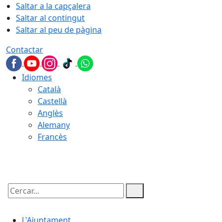
Saltar a la capçalera
Saltar al contingut
Saltar al peu de pàgina
Contactar
Idiomes
Català
Castellà
Anglès
Alemany
Francès
10.08.2026 | 02:11
Cercar:
L'Ajuntament