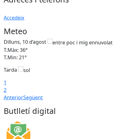
Accedeix
Meteo
Dilluns, 10 d’agost
D
T.Màx: 36°
T
T.Min: 21°
T
Tarda
T
1
2
Anterior
Següent
Butlletí digital