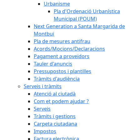
Urbanisme
Pla d'Ordenació Urbanística
Municipal (POUM)
Next Generation a Santa Margarida de
Montbui
Pla de mesures antifrau
Acords/Mocions/Declaracions
Pagament a proveïdors
Tauler d'anuncis
Pressupostos i plantilles
Tràmits d'audiència
Serveis i tràmits
Atenció al ciutadà
Com et podem ajudar ?
Serveis
Tràmits i gestions
Carpeta ciutadana
Impostos
Factura electrònica