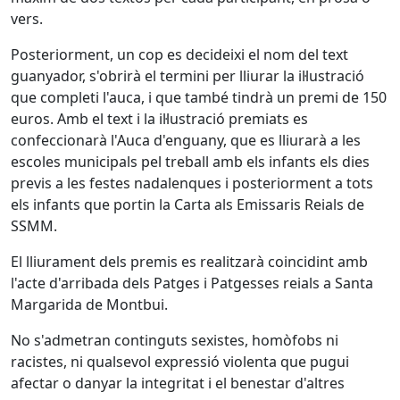
vers.
Posteriorment, un cop es decideixi el nom del text
guanyador, s'obrirà el termini per lliurar la il·lustració
que completi l'auca, i que també tindrà un premi de 150
euros. Amb el text i la il·lustració premiats es
confeccionarà l'Auca d'enguany, que es lliurarà a les
escoles municipals pel treball amb els infants els dies
previs a les festes nadalenques i posteriorment a tots
els infants que portin la Carta als Emissaris Reials de
SSMM.
El lliurament dels premis es realitzarà coincidint amb
l'acte d'arribada dels Patges i Patgesses reials a Santa
Margarida de Montbui.
No s'admetran continguts sexistes, homòfobs ni
racistes, ni qualsevol expressió violenta que pugui
afectar o danyar la integritat i el benestar d'altres