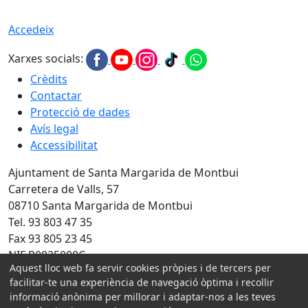
Accedeix
Xarxes socials:
Crèdits
Contactar
Protecció de dades
Avís legal
Accessibilitat
Ajuntament de Santa Margarida de Montbui
Carretera de Valls, 57
08710 Santa Margarida de Montbui
Tel. 93 803 47 35
Fax 93 805 23 45
NIF P0825000C
Aquest lloc web fa servir cookies pròpies i de tercers per
Amb la col·laboració de:
facilitar-te una experiència de navegació òptima i recollir
informació anònima per millorar i adaptar-nos a les teves