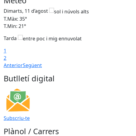
Meteo
Dimarts, 11 d’agost
D
T.Màx: 35°
T
T.Min: 21°
T
Tarda
T
1
2
Anterior
Següent
Butlletí digital
Subscriu-te
Plànol / Carrers