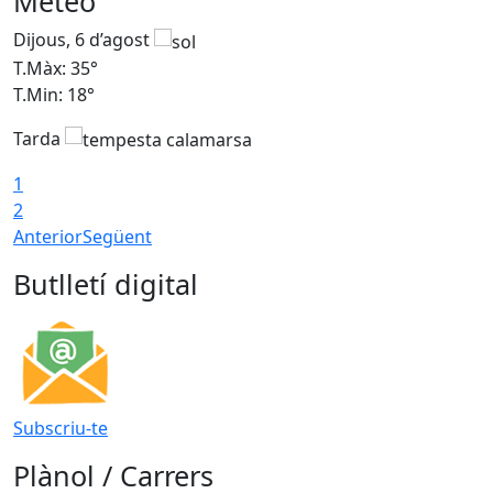
Meteo
Dijous, 6 d’agost
D
T.Màx: 35°
T
T.Min: 18°
T
Tarda
T
1
2
Anterior
Següent
Butlletí digital
Subscriu-te
Plànol / Carrers