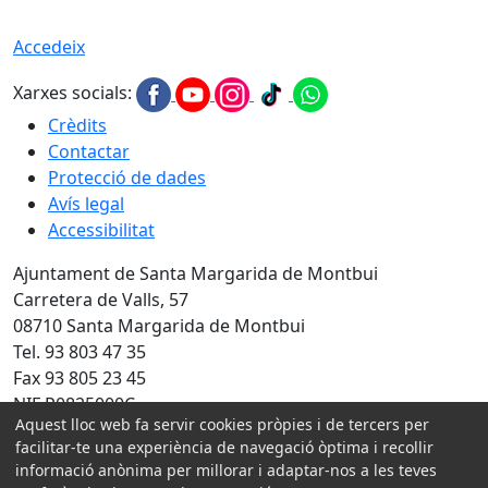
Accedeix
Xarxes socials:
Crèdits
Contactar
Protecció de dades
Avís legal
Accessibilitat
Ajuntament de Santa Margarida de Montbui
Carretera de Valls, 57
08710 Santa Margarida de Montbui
Tel. 93 803 47 35
Fax 93 805 23 45
NIF P0825000C
Aquest lloc web fa servir cookies pròpies i de tercers per
Amb la col·laboració de:
facilitar-te una experiència de navegació òptima i recollir
informació anònima per millorar i adaptar-nos a les teves