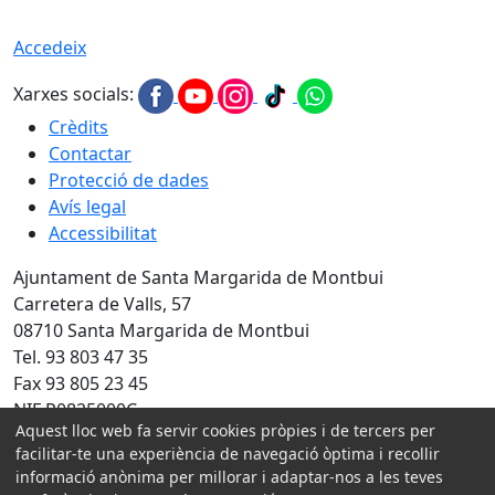
Accedeix
Xarxes socials:
Crèdits
Contactar
Protecció de dades
Avís legal
Accessibilitat
Ajuntament de Santa Margarida de Montbui
Carretera de Valls, 57
08710 Santa Margarida de Montbui
Tel. 93 803 47 35
Fax 93 805 23 45
NIF P0825000C
Aquest lloc web fa servir cookies pròpies i de tercers per
Amb la col·laboració de:
facilitar-te una experiència de navegació òptima i recollir
informació anònima per millorar i adaptar-nos a les teves