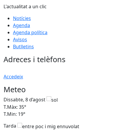
L'actualitat a un clic
Notícies
Agenda
Agenda política
Avisos
Butlletins
Adreces i telèfons
Accedeix
Meteo
Dissabte, 8 d’agost
D
T.Màx: 35°
T
T.Min: 19°
T
Tarda